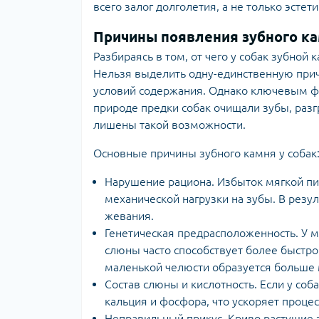
всего залог долголетия, а не только эстети
Причины появления зубного ка
Разбираясь в том, от чего у собак зубной
Нельзя выделить одну-единственную причи
условий содержания. Однако ключевым фа
природе предки собак очищали зубы, раз
лишены такой возможности.
Основные причины зубного камня у собак
Нарушение рациона. Избыток мягкой пи
механической нагрузки на зубы. В резу
жевания.
Генетическая предрасположенность. У ме
слюны часто способствует более быстрой
маленькой челюсти образуется больше м
Состав слюны и кислотность. Если у со
кальция и фосфора, что ускоряет проце
Неправильный прикус. Криво растущие 