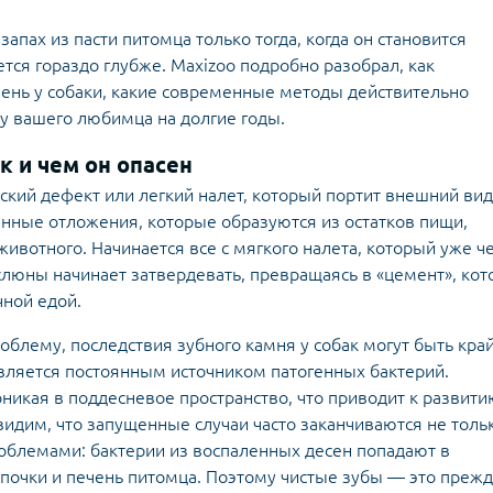
пах из пасти питомца только тогда, когда он становится
ся гораздо глубже. Maxizoo подробно разобрал, как
мень у собаки, какие современные методы действительно
у вашего любимца на долгие годы.
к и чем он опасен
ский дефект или легкий налет, который портит внешний вид
анные отложения, которые образуются из остатков пищи,
животного. Начинается все с мягкого налета, который уже ч
слюны начинает затвердевать, превращаясь в «цемент», ко
ной едой.
облему, последствия зубного камня у собак могут быть кра
вляется постоянным источником патогенных бактерий.
оникая в поддесневое пространство, что приводит к развит
 видим, что запущенные случаи часто заканчиваются не толь
роблемами: бактерии из воспаленных десен попадают в
, почки и печень питомца. Поэтому чистые зубы — это преж