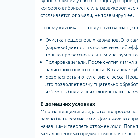
зубных камней у собак. Процедура провод
которого вибрирует с ультразвуковой час
отслаивается от эмали, не травмируя её.
Почему клиника — это лучший вариант, чт
Очистка поддесневых карманов. Это сам
(коронки) дает лишь косметический эфф
только профессиональным инструменто
Полировка эмали. После снятия камня э
налипанию нового налета. В клинике зу
Безопасность и отсутствие стресса. Про
Это позволяет врачу тщательно обработ
избежать боли и психологической травм
В домашних условиях
Многие владельцы задаются вопросом: как
важно быть реалистами. Дома можно справ
начавшими твердеть отложениями. Попыт
металлическими предметами крайне опасн