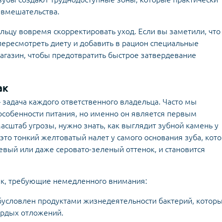
 вмешательства.
ьцу вовремя скорректировать уход. Если вы заметили, что
пересмотреть диету и добавить в рацион
специальные
магазин, чтобы предотвратить быстрое затвердевание
ак
 задача каждого ответственного владельца. Часто мы
особенности питания, но именно он является первым
сштаб угрозы, нужно знать, как выглядит зубной камень у
 это тонкий желтоватый налет у самого основания зуба, кот
вый или даже серовато-зеленый оттенок, и становится
ак, требующие немедленного внимания:
 обусловлен продуктами жизнедеятельности бактерий, котор
ердых отложений.