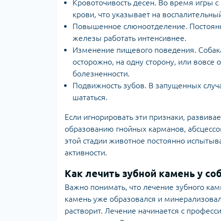
Кровоточивость десен. Во время игры с
крови, что указывает на воспалительный
Повышенное слюноотделение. Постоянн
железы работать интенсивнее.
Изменение пищевого поведения. Собака
осторожно, на одну сторону, или вовсе о
болезненности.
Подвижность зубов. В запущенных случа
шататься.
Если игнорировать эти признаки, развива
образованию гнойных карманов, абсцессо
этой стадии животное постоянно испытыва
активности.
Как лечить зубной камень у со
Важно понимать, что лечение зубного камн
камень уже образовался и минерализовалс
растворит. Лечение начинается с профес