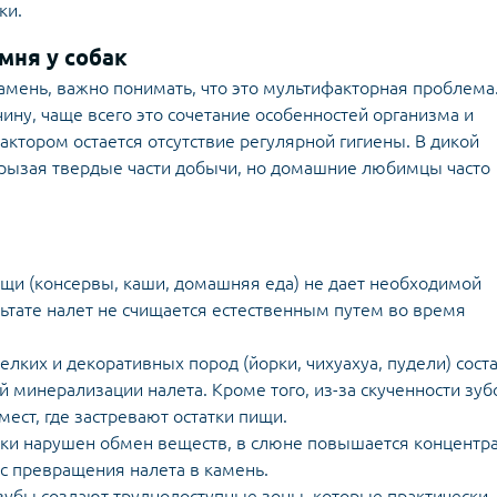
ки.
мня у собак
 камень, важно понимать, что это мультифакторная проблема
ну, чаще всего это сочетание особенностей организма и
ктором остается отсутствие регулярной гигиены. В дикой
грызая твердые части добычи, но домашние любимцы часто
:
щи (консервы, каши, домашняя еда) не дает необходимой
льтате налет не счищается естественным путем во время
лких и декоративных пород (йорки, чихуахуа, пудели) сост
 минерализации налета. Кроме того, из-за скученности зуб
ест, где застревают остатки пищи.
баки нарушен обмен веществ, в слюне повышается концентр
сс превращения налета в камень.
зубы создают труднодоступные зоны, которые практически