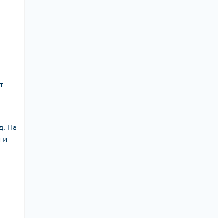
т
к
д. На
 и
м