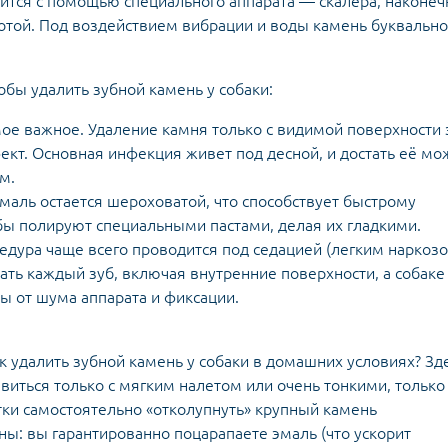
ится с помощью специального аппарата — скалера, наконеч
тотой. Под воздействием вибрации и воды камень буквально
обы удалить зубной камень у собаки:
ое важное. Удаление камня только с видимой поверхности 
ект. Основная инфекция живет под десной, и достать её мо
м.
маль остается шероховатой, что способствует быстрому
бы полируют специальными пастами, делая их гладкими.
цедура чаще всего проводится под седацией (легким наркозо
ать каждый зуб, включая внутренние поверхности, а собак
ы от шума аппарата и фиксации.
 удалить зубной камень у собаки в домашних условиях? Зд
иться только с мягким налетом или очень тонкими, только
ки самостоятельно «отколупнуть» крупный камень
ы: вы гарантированно поцарапаете эмаль (что ускорит