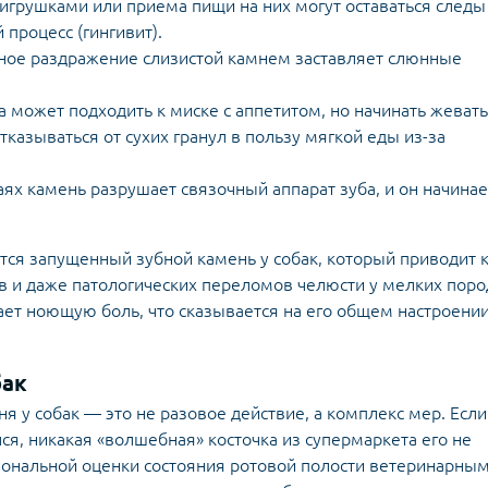
 игрушками или приема пищи на них могут оставаться следы
 процесс (гингивит).
ое раздражение слизистой камнем заставляет слюнные
 может подходить к миске с аппетитом, но начинать жевать
тказываться от сухих гранул в пользу мягкой еды из-за
ях камень разрушает связочный аппарат зуба, и он начинае
ется запущенный зубной камень у собак, который приводит 
в и даже патологических переломов челюсти у мелких поро
ет ноющую боль, что сказывается на его общем настроении
бак
я у собак — это не разовое действие, а комплекс мер. Если
я, никакая «волшебная» косточка из супермаркета его не
сиональной оценки состояния ротовой полости ветеринарны