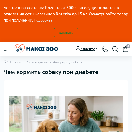
Бесплатная доставка Rozetka от
3000
грн осуществляется в
отделения сети магазинов Rozetka до 15 кг. Осматривайте товар
при получении.
Подробнее
Закрыть
0
Клиенту
Блог
Чем кормить собаку при диабете
Чем кормить собаку при диабете