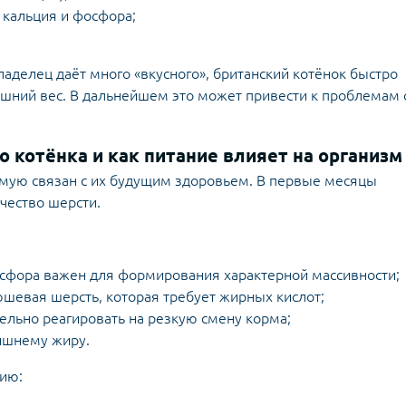
 кальция и фосфора;
владелец даёт много «вкусного», британский котёнок быстро
 лишний вес. В дальнейшем это может привести к проблемам 
 котёнка и как питание влияет на организм
рямую связан с их будущим здоровьем. В первые месяцы
чество шерсти.
осфора важен для формирования характерной массивности;
юшевая шерсть, которая требует жирных кислот;
льно реагировать на резкую смену корма;
ишнему жиру.
нию: