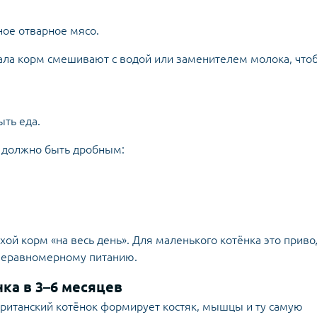
ое отварное мясо.
ала корм смешивают с водой или заменителем молока, что
ыть еда.
т должно быть дробным:
хой корм «на весь день». Для маленького котёнка это приво
 неравномерному питанию.
ка в 3–6 месяцев
 британский котёнок формирует костяк, мышцы и ту самую