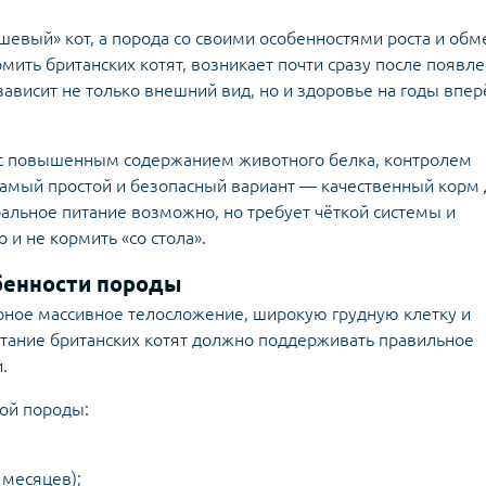
шевый» кот, а порода со своими особенностями роста и обм
мить британских котят, возникает почти сразу после появл
ависит не только внешний вид, но и здоровье на годы впер
е с повышенным содержанием животного белка, контролем
амый простой и безопасный вариант — качественный корм
ральное питание возможно, но требует чёткой системы и
 и не кормить «со стола».
обенности породы
рное массивное телосложение, широкую грудную клетку и
питание британских котят должно поддерживать правильное
.
той породы:
 месяцев);