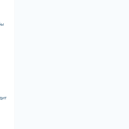
бы
дит