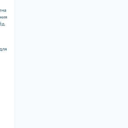
ена
ения
ёд.
 для