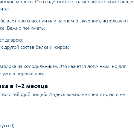
инское молоко. Оно содержит не только питательные вещес
итет.
о бывает при спасении или раннем отлучении), используют
а. Важно понимать:
ет диарею;
х другой состав белка и жиров;
 молока из холодильника». Это кажется логичным, но для
м уже в первые дни.
ка в 1–2 месяца
во с твёрдой пищей. И здесь важно не спешить, но и не
уссы);