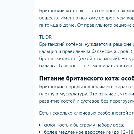
Британский котёнок — это не просто «плю
веществ. Именно поэтому вопрос, чем кор
питомца в доме. От правильного рациона з
TL;DR
Британский котёнок нуждается в рацион
кальция и правильным балансом жиров. С
британских котят (сухой + влажный). Нату
баланса. Главное — не смешивать хаотично
Питание британского кота: ос
Британские породы кошек имеют характе
плотную мускулатуру. Это означает, что 
развитие костей и суставов без перегрузки
Есть несколько ключевых особенностей э
склонность к быстрому набору веса;
более медленное взросление (до 12–18