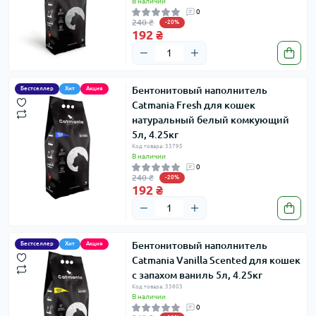
В наличии
0
240 ₴
-20%
192 ₴
Бентонитовый наполнитель
Бестселлер
Хит
Акция
Catmania Fresh для кошек
натуральный белый комкующий
5л, 4.25кг
Код товара: 33795
В наличии
0
240 ₴
-20%
192 ₴
Бентонитовый наполнитель
Бестселлер
Хит
Акция
Catmania Vanilla Scented для кошек
с запахом ваниль 5л, 4.25кг
Код товара: 33803
В наличии
0