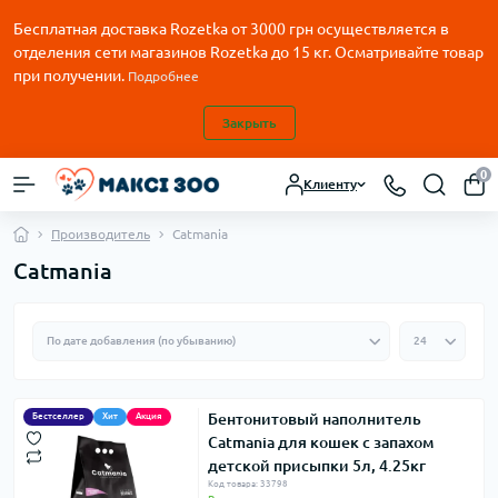
Бесплатная доставка Rozetka от
3000
грн осуществляется в
отделения сети магазинов Rozetka до 15 кг. Осматривайте товар
при получении.
Подробнее
Закрыть
0
Клиенту
Производитель
Catmania
Catmania
Бентонитовый наполнитель
Бестселлер
Хит
Акция
Catmania для кошек с запахом
детской присыпки 5л, 4.25кг
Код товара: 33798