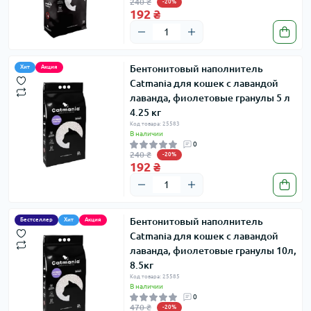
240 ₴
-20%
192 ₴
Бентонитовый наполнитель
Хит
Акция
Catmania для кошек с лавандой
лаванда, фиолетовые гранулы 5 л
4.25 кг
Код товара: 25583
В наличии
0
240 ₴
-20%
192 ₴
Бентонитовый наполнитель
Бестселлер
Хит
Акция
Catmania для кошек с лавандой
лаванда, фиолетовые гранулы 10л,
8.5кг
Код товара: 25585
В наличии
0
470 ₴
-20%