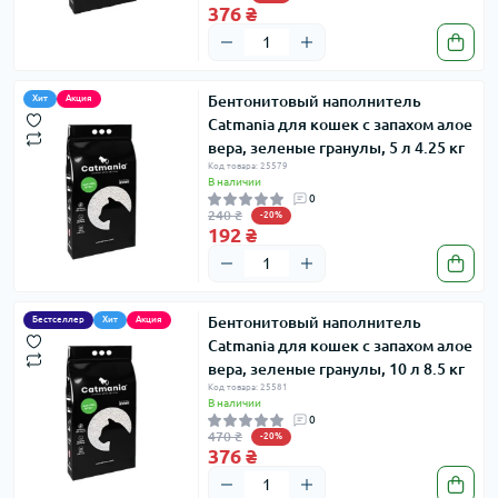
376 ₴
Бентонитовый наполнитель
Хит
Акция
Catmania для кошек с запахом алое
вера, зеленые гранулы, 5 л 4.25 кг
Код товара: 25579
В наличии
0
240 ₴
-20%
192 ₴
Бентонитовый наполнитель
Бестселлер
Хит
Акция
Catmania для кошек с запахом алое
вера, зеленые гранулы, 10 л 8.5 кг
Код товара: 25581
В наличии
0
470 ₴
-20%
376 ₴