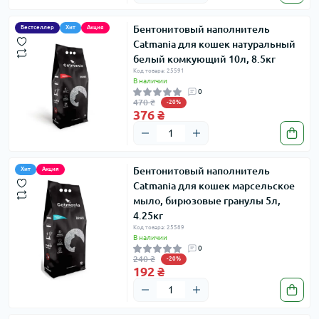
Бентонитовый наполнитель
Бестселлер
Хит
Акция
Catmania для кошек натуральный
белый комкующий 10л, 8.5кг
Код товара: 25591
В наличии
0
470 ₴
-20%
376 ₴
Бентонитовый наполнитель
Хит
Акция
Catmania для кошек марсельское
мыло, бирюзовые гранулы 5л,
4.25кг
Код товара: 25589
В наличии
0
240 ₴
-20%
192 ₴