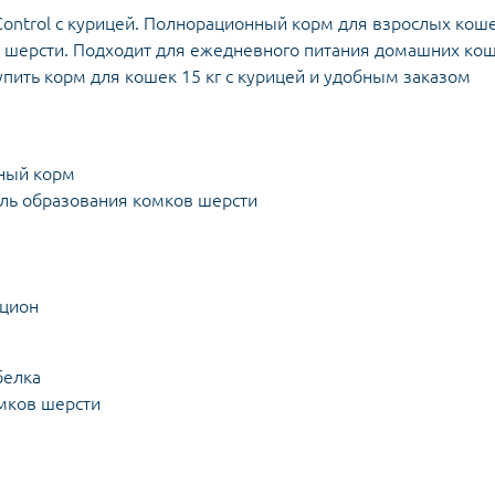
 Control с курицей. Полнорационный корм для взрослых коше
 шерсти. Подходит для ежедневного питания домашних кош
упить корм для кошек 15 кг с курицей и удобным заказом
нный корм
оль образования комков шерсти
ацион
белка
мков шерсти