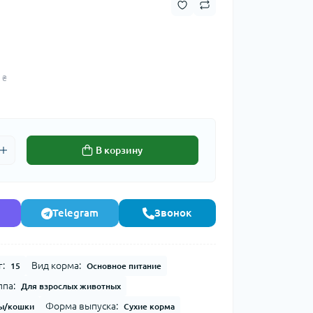
 ₴
В корзину
Telegram
Звонок
г:
Вид корма:
15
Основное питание
ппа:
Для взрослых животных
Форма выпуска:
ы/кошки
Сухие корма