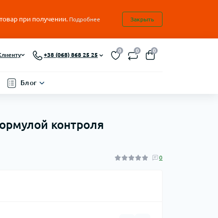
 товар при получении.
Подробнее
Закрыть
0
0
0
Клиенту
+38 (068) 868 25 25
Блог
 формулой контроля
0