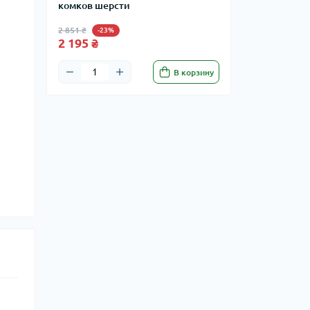
комков шерсти
2 851 ₴
-23%
2 195 ₴
В корзину