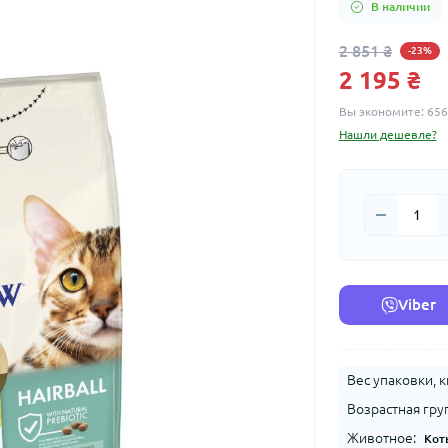
В наличии
2 851 ₴
-23%
2 195 ₴
Вы экономите:
656
Нашли дешевле?
Viber
Вес упаковки, к
Возрастная гру
Животное:
Кот