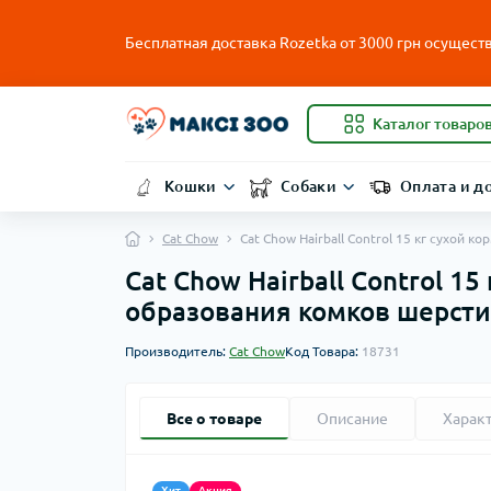
Бесплатная доставка Rozetka от
3000
грн осуществ
Каталог товаро
Кошки
Собаки
Оплата и д
Cat Chow
Cat Chow Hairball Control 15 кг сухой
Cat Chow Hairball Control 1
образования комков шерсти
Производитель:
Cat Chow
Код Товара:
18731
Все о товаре
Описание
Харак
Хит
Акция