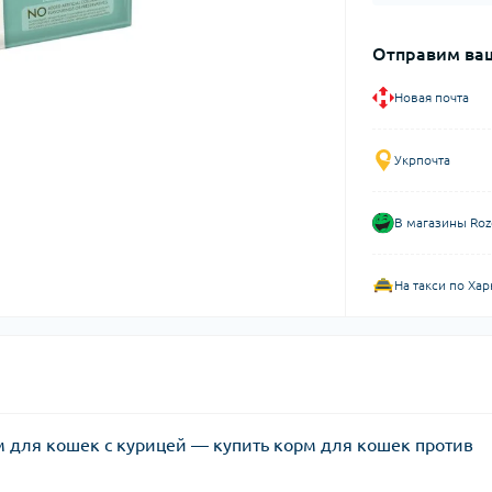
Отправим ваш
Новая почта
Укрпочта
В магазины Roz
На такси по Хар
корм для кошек с курицей — купить корм для кошек против