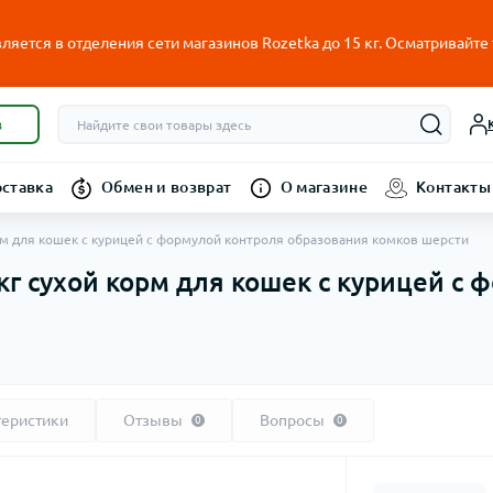
ляется в отделения сети магазинов Rozetka до 15 кг. Осматривайте
в
оставка
Обмен и возврат
О магазине
Контакты
 корм для кошек с курицей с формулой контроля образования комков шерсти
5 кг сухой корм для кошек с курицей с
теристики
Отзывы
Вопросы
0
0