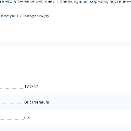
е его в течение 3–5 дней с предыдущим кормом, постепен
 свежую питьевую воду
171847
Brit Premium
0.3