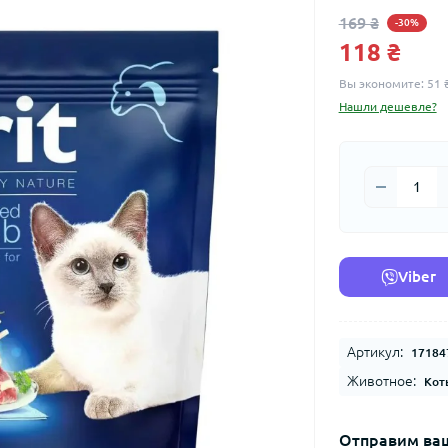
169 ₴
-30%
118 ₴
Вы экономите:
51 
Нашли дешевле?
Viber
Артикул:
17184
Животное:
Кот
Отправим ваш