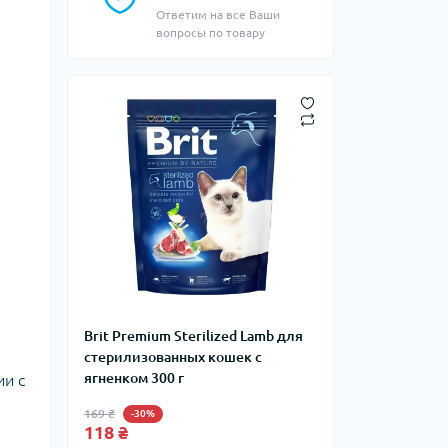
Ответим на все Ваши
вопросы по товару
Brit Premium Sterilized Lamb для
стерилизованных кошек с
ягненком 300 г
ии с
169 ₴
-30%
118 ₴