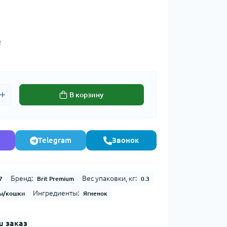
₴
В корзину
Telegram
Звонок
Бренд:
Вес упаковки, кг:
7
Brit Premium
0.3
Ингредиенты:
ы/кошки
Ягненок
 заказ