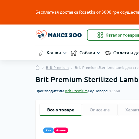
Бесплатная доставка Rozetka от
3000
грн осуществ
Каталог товаро
Кошки
Собаки
Оплата и д
Brit Premium
Brit Premium Sterilized Lamb для с
Brit Premium Sterilized Lam
Производитель:
Brit Premium
Код Товара:
16560
Все о товаре
Описание
Харак
Хит
Акция