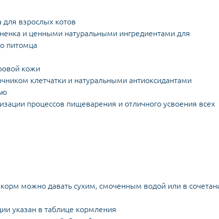
 для взрослых котов
гненка и ценными натуральными ингредиентами для
го питомца
ровой кожи
точником клетчатки и натуральными антиоксидантами
ью
зации процессов пищеварения и отличного усвоения всех
 корм можно давать сухим, смоченным водой или в сочетан
ии указан в таблице кормления