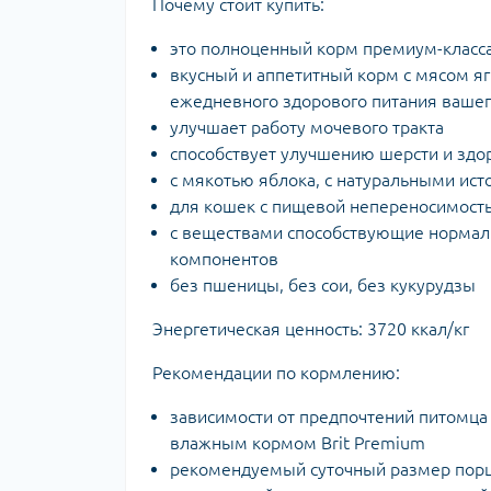
Почему стоит купить:
это полноценный корм премиум-класса
вкусный и аппетитный корм с мясом я
ежедневного здорового питания ваше
улучшает работу мочевого тракта
способствует улучшению шерсти и здо
с мякотью яблока, с натуральными ис
для кошек с пищевой непереносимост
с веществами способствующие нормали
компонентов
без пшеницы, без сои, без кукурудзы
Энергетическая ценность: 3720 ккал/кг
Рекомендации по кормлению:
зависимости от предпочтений питомца
влажным кормом Brit Premium
рекомендуемый суточный размер порц