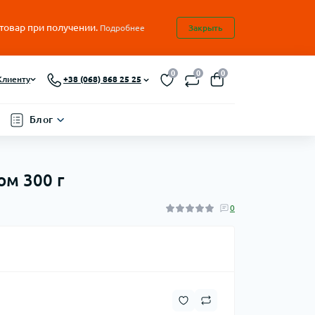
 товар при получении.
Подробнее
Закрыть
0
0
0
Клиенту
+38 (068) 868 25 25
Блог
ом 300 г
0