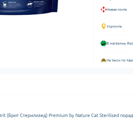
Новая почта
Укрпочта
В магазины Roz
На такси по Хар
it (Брит Стерилизед) Premium by Nature Cat Sterilised пора