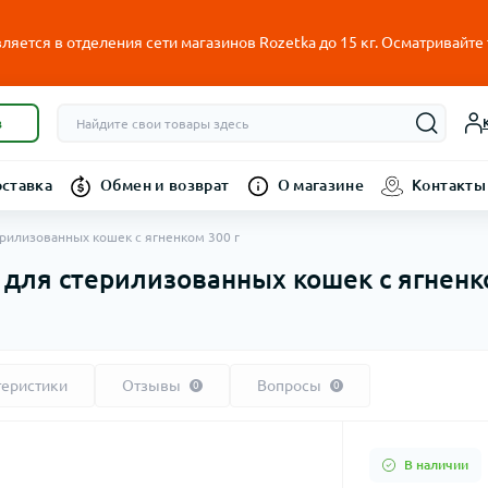
ляется в отделения сети магазинов Rozetka до 15 кг. Осматривайте
в
оставка
Обмен и возврат
О магазине
Контакты
терилизованных кошек с ягненком 300 г
b для стерилизованных кошек с ягненк
теристики
Отзывы
Вопросы
0
0
В наличии