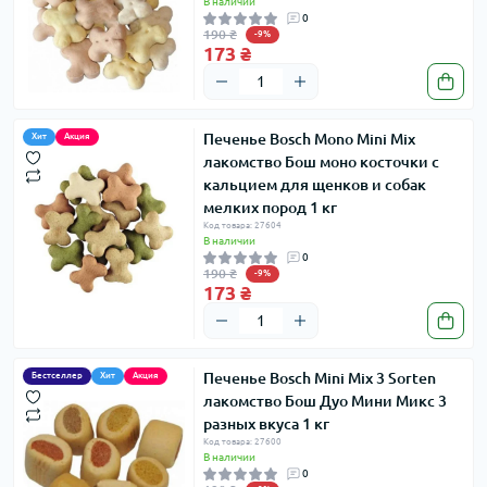
В наличии
0
190 ₴
-9%
173 ₴
Печенье Bosch Mono Mini Mix
Хит
Акция
лакомство Бош моно косточки с
кальцием для щенков и собак
мелких пород 1 кг
Код товара: 27604
В наличии
0
190 ₴
-9%
173 ₴
Печенье Bosch Mini Mix 3 Sorten
Бестселлер
Хит
Акция
лакомство Бош Дуо Мини Микс 3
разных вкуса 1 кг
Код товара: 27600
В наличии
0