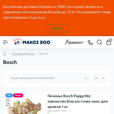
Бесплатная доставка Rozetka от
3000
грн осуществляется в
отделения сети магазинов Rozetka до 15 кг. Осматривайте товар
при получении.
Подробнее
Закрыть
0
Клиенту
Производитель
Bosch
Bosch
Печенье Bosch Puppy Mix
Хит
Акция
лакомство Бош косточки микс для
щенков 1 кг
Код товара: 27596