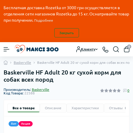
Бесплатная доставка Rozetka от
3000
грн осуществляется в
отделения сети магазинов Rozetka до 15 кг. Осматривайте товар
при получении.
Подробнее
Закрыть
0
Клиенту
Baskerville
Baskerville HF Adult 20 кг сухой корм для собак всех пор
Baskerville HF Adult 20 кг сухой корм для
собак всех пород
Производитель:
Baskerville
0
Код Товара:
22588
Все о товаре
Описание
Характеристики
Отзывы
0
Хит
Акция