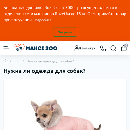
Бесплатная доставка Rozetka от
3000
грн осуществляется в
отделения сети магазинов Rozetka до 15 кг. Осматривайте товар
при получении.
Подробнее
Закрыть
0
Клиенту
Блог
Нужна ли одежда для собак?
Нужна ли одежда для собак?