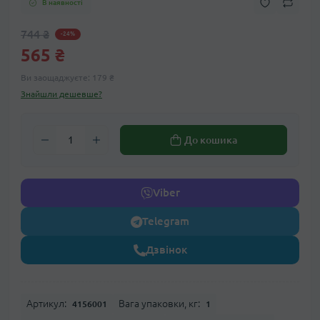
В наявності
744 ₴
-24%
565 ₴
Ви заощаджуєте:
179 ₴
Знайшли дешевше?
До кошика
Viber
Telegram
Дзвінок
Артикул:
Вага упаковки, кг:
4156001
1