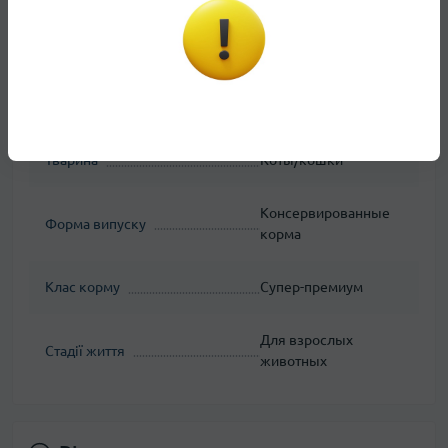
Артикул
4156001
Вага упаковки, кг
1
Вид корму
Основное питание
Тварина
Коты/кошки
Консервированные
Форма випуску
корма
Клас корму
Супер-премиум
Для взрослых
Стадії життя
животных