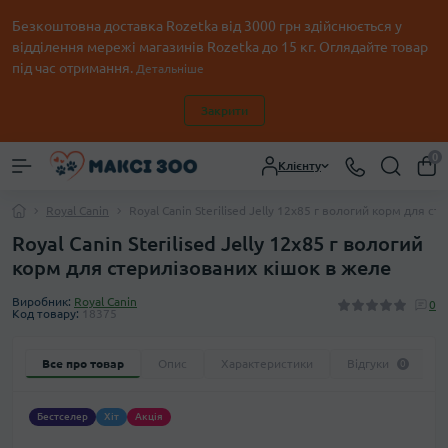
Безкоштовна доставка Rozetka від 3000 грн здійснюється у
відділення мережі магазинів Rozetka до 15 кг. Оглядайте товар
під час отримання.
Детальніше
Закрити
0
Клієнту
Royal Canin
Royal Canin Sterilised Jelly 12х85 г вологий корм для с
Royal Canin Sterilised Jelly 12х85 г вологий
корм для стерилізованих кішок в желе
Виробник:
Royal Canin
0
Код товару:
18375
Все про товар
Опис
Характеристики
Відгуки
0
Бестселер
Хіт
Акція