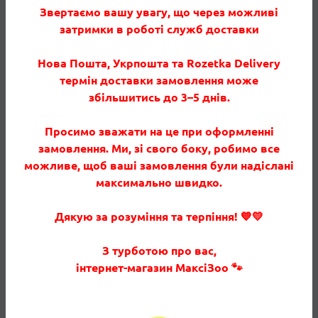
• Використовується у щоденному раціоні дорослих
Звертаємо вашу увагу, що через можливі
котів
затримки в роботі служб доставки
• Текстура желе підходить для котів, що віддають
перевагу м’якому корму
Нова Пошта, Укрпошта та Rozetka Delivery
• Оптимальний для домашнього утримання
термін доставки замовлення може
збільшитись до 3–5 днів.
Склад
Просимо зважати на це при оформленні
М’ясо та продукти тваринного походження,
замовлення. Ми, зі свого боку, робимо все
продукти рослинного походження, злаки,
можливе, щоб ваші замовлення були надіслані
мінеральні речовини, олії та жири, вітаміни,
максимально швидко.
амінокислоти.
Дякую за розуміння та терпіння! 💙💛
Характеристики
З турботою про вас,
інтернет-магазин МаксіЗоо 🐾
Основні характеристики