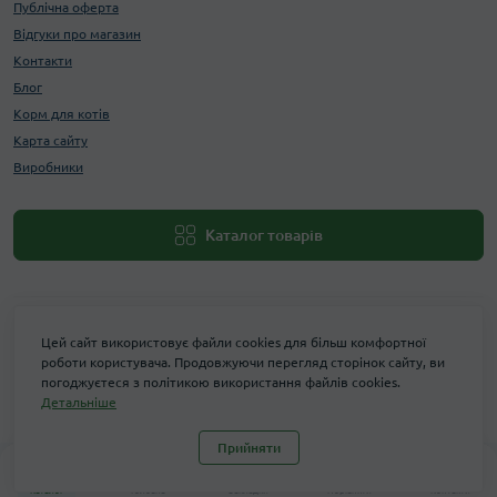
Публічна оферта
Відгуки про магазин
Контакти
Блог
Корм для котів
Карта сайту
Виробники
Каталог товарів
Цей сайт використовує файли cookies для більш комфортної
роботи користувача. Продовжуючи перегляд сторінок сайту, ви
погоджуєтеся з політикою використання файлів cookies.
Детальніше
Maxi Zoo © 2026
Прийняти
0
0
Каталог
Головна
Закладки
Порівняти
Контакти