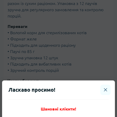
разом із сухим раціоном. Упаковка з 12 паучів
зручна для регулярного замовлення та контролю
порцій.
Переваги
• Вологий корм для стерилізованих котів
• Формат желе
• Підходить для щоденного раціону
• Паучі по 85 г
• Зручна упаковка 12 штук
• Підходить для вибагливих котів
• Зручний контроль порцій
Чому обирають
• Часто обирають для купівлі корму для
Ласкаво просимо!
стерилізованих котів
• Зручно купити вологий корм для котів онлайн
• Підходить для постійного та комбінованого
Шановні клієнти!
годування