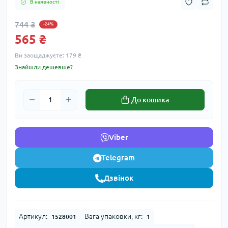
В наявності
744 ₴
-24%
565 ₴
Ви заощаджуєте:
179 ₴
Знайшли дешевше?
До кошика
Viber
Telegram
Дзвінок
Артикул:
Вага упаковки, кг:
1528001
1