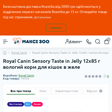
Безкоштовна доставка Rozetka від 3000 грн здійснюється у
відділення мережі магазинів Rozetka до 15 кг. Оглядайте товар
під час отримання.
Детальніше
Закрити
0
Клієнту
Royal Canin
Royal Canin Sensory Taste in Jelly 12х85 г вологий корм
Royal Canin Sensory Taste in Jelly 12х85 г
вологий корм для кішок в желе
Виробник:
Royal Canin
0
Код товару:
18426
Все про товар
Опис
Характеристики
Відгуки
0
Бестселер
Хіт
Акція