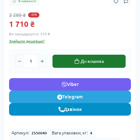
В наявності
2 280 ₴
-25%
1 710 ₴
Ви заощаджуєте:
570 ₴
Знайшли дешевше?
До кошика
Viber
Telegram
Дзвінок
Артикул:
Вага упаковки, кг:
2550040
4