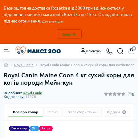
Безкоштовна доставка Rozetka від 3000 грн здійснюється у
відділення мережі магазинів Rozetka до 15 кг. Оглядайте товар
під час отримання.
Детальніше
Закрити
0
Клієнту
Royal Canin
Royal Canin Maine Coon 4 кг сухий корм для котів поро
Royal Canin Maine Coon 4 кг сухий корм для
котів породи Мейн-кун
Виробник:
Royal Canin
0
Код товару:
17978
Все про товар
Опис
Характеристики
Відгуки
0
Бестселер
Хіт
Акція