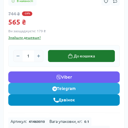
В наявності
744 ₴
-24%
565 ₴
Ви заощаджуєте:
179 ₴
Знайшли дешевше?
До кошика
Viber
Telegram
Дзвінок
Артикул:
Вага упаковки, кг:
41460010
0.1