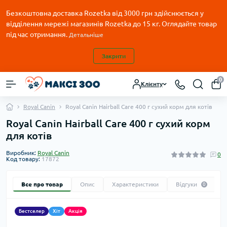
Безкоштовна доставка Rozetka від 3000 грн здійснюється у
відділення мережі магазинів Rozetka до 15 кг. Оглядайте товар
під час отримання.
Детальніше
Закрити
0
Клієнту
Royal Canin
Royal Canin Hairball Care 400 г сухий корм для котів
Royal Canin Hairball Care 400 г сухий корм
для котів
Виробник:
Royal Canin
0
Код товару:
17872
Все про товар
Опис
Характеристики
Відгуки
0
Бестселер
Хіт
Акція