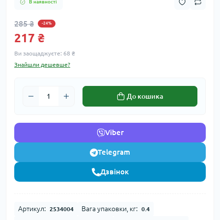
В наявності
285 ₴
-24%
217 ₴
Ви заощаджуєте:
68 ₴
Знайшли дешевше?
До кошика
Viber
Telegram
Дзвінок
Артикул:
Вага упаковки, кг:
2534004
0.4