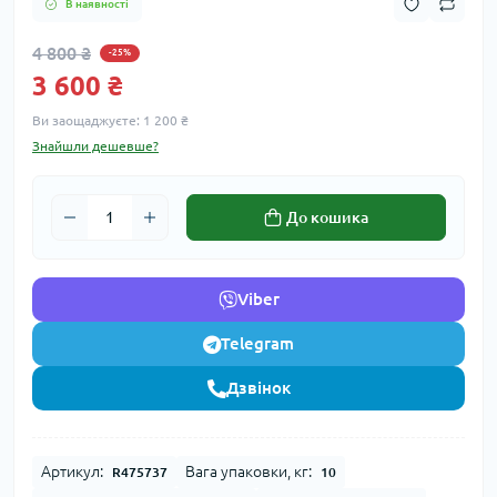
В наявності
4 800 ₴
-25%
3 600 ₴
Ви заощаджуєте:
1 200 ₴
Знайшли дешевше?
До кошика
Viber
Telegram
Дзвінок
Артикул:
Вага упаковки, кг:
R475737
10