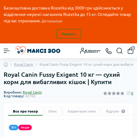
Безкоштовна доставка Rozetka від 3000 грн здійснюється у
відділення мережі магазинів Rozetka до 15 кг. Оглядайте товар
під час отримання.
Детальніше
Закрити
0
Клієнту
Royal Canin
Royal Canin Fussy Exigent 10 кг сухий корм для вибагли
Royal Canin Fussy Exigent 10 кг — сухий
корм для вибагливих кішок | Купити
Виробник:
Royal Canin
0
Код товару:
42702
Все про товар
Опис
Характеристики
Відгуки
0
Хіт
Акція