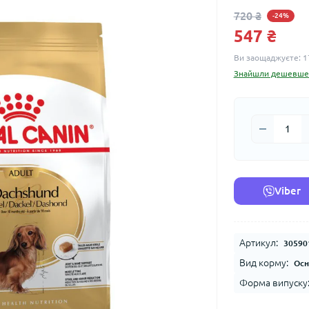
720 ₴
-24%
547 ₴
Ви заощаджуєте:
1
Знайшли дешевше
Viber
Артикул:
30590
Вид корму:
Осн
Форма випуску