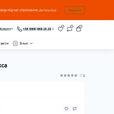
овар під час отримання.
Детальніше
Закрити
0
0
0
Клієнту
+38 (068) 868 25 25
такти
Блог
кса
0