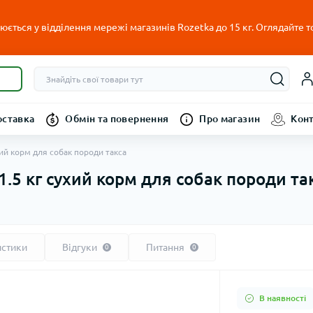
ється у відділення мережі магазинів Rozetka до 15 кг. Оглядайте т
оставка
Обмін та повернення
Про магазин
Кон
хий корм для собак породи такса
1.5 кг сухий корм для собак породи та
истики
Відгуки
Питання
0
0
В наявності