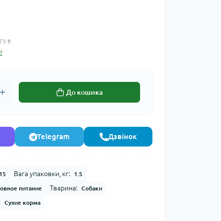
73 ₴
?
До кошика
Telegram
Дзвінок
Вага упаковки, кг:
15
1.5
Тварина:
овное питание
Собаки
:
Сухие корма