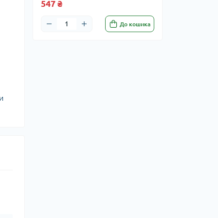
547 ₴
До кошика
и