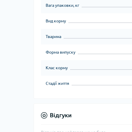
Вага упаковки, кг
Вид корму
Тварина
Форма випуску
Клас корму
Стадії життя
Відгуки