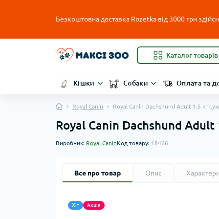
Безкоштовна доставка Rozetka від 3000 грн здійсню
Каталог товарів
Кішки
Собаки
Оплата та д
Royal Canin
Royal Canin Dachshund Adult 1.5 кг су
Royal Canin Dachshund Adult 
Виробник:
Royal Canin
Код товару:
18466
Все про товар
Опис
Характер
Хіт
Акція