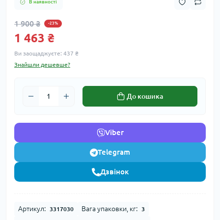
В наявності
1 900 ₴
-23%
1 463 ₴
Ви заощаджуєте:
437 ₴
Знайшли дешевше?
До кошика
Viber
Telegram
Дзвінок
Артикул:
Вага упаковки, кг:
3317030
3