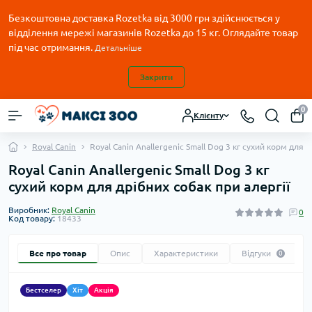
Безкоштовна доставка Rozetka від 3000 грн здійснюється у
відділення мережі магазинів Rozetka до 15 кг. Оглядайте товар
під час отримання.
Детальніше
Закрити
0
Клієнту
Royal Canin
Royal Canin Anallergenic Small Dog 3 кг сухий корм для д
Royal Canin Anallergenic Small Dog 3 кг
сухий корм для дрібних собак при алергії
Виробник:
Royal Canin
0
Код товару:
18433
Все про товар
Опис
Характеристики
Відгуки
0
Бестселер
Хіт
Акція