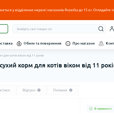
ється у відділення мережі магазинів Rozetka до 15 кг. Оглядайте т
оставка
Обмін та повернення
Про магазин
Кон
рм для котів віком від 11 років
 сухий корм для котів віком від 11 рокі
истики
Відгуки
Питання
0
0
В наявності