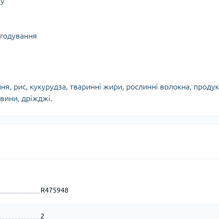
ку
 годування
ня, рис, кукурудза, тваринні жири, рослинні волокна, проду
вини, дріжджі.
R475948
2