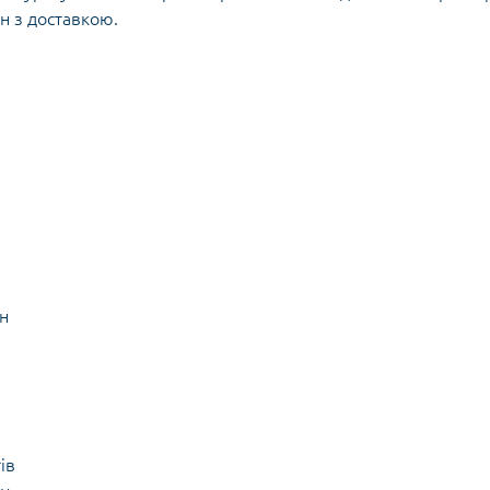
н з доставкою.
н
ів