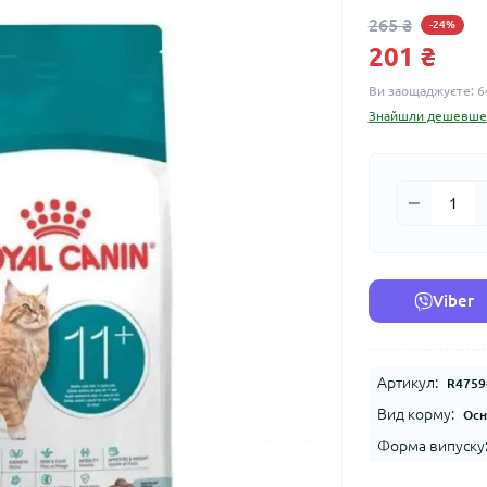
265 ₴
-24%
201 ₴
Ви заощаджуєте:
6
Знайшли дешевше
Viber
Артикул:
R4759
Вид корму:
Осн
Форма випуску