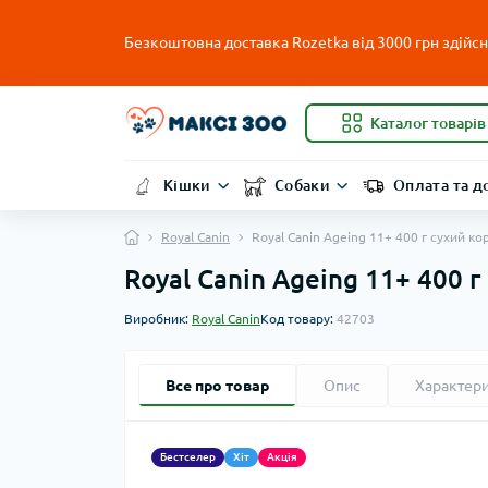
Безкоштовна доставка Rozetka від 3000 грн здійсню
Каталог товарів
Кішки
Собаки
Оплата та д
Royal Canin
Royal Canin Ageing 11+ 400 г сухий ко
Royal Canin Ageing 11+ 400 г
Виробник:
Royal Canin
Код товару:
42703
Все про товар
Опис
Характер
Бестселер
Хіт
Акція