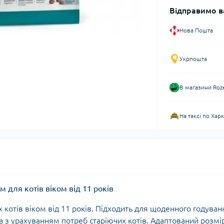
Відправимо в
Нова Пошта
Укрпошта
В магазини Roz
На таксі по Хар
м для котів віком від 11 років
котів віком від 11 років. Підходить для щоденного годуван
а з урахуванням потреб старіючих котів. Адаптований розмі