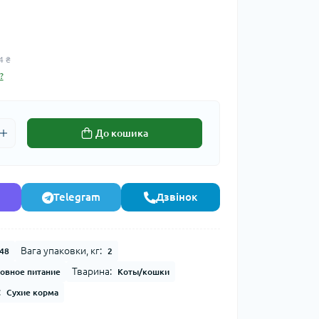
4 ₴
?
До кошика
Telegram
Дзвінок
Вага упаковки, кг:
48
2
Тварина:
овное питание
Коты/кошки
:
Сухие корма