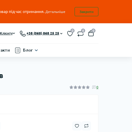
овар під час отримання.
Детальніше
Закрити
0
0
0
Клієнту
+38 (068) 868 25 25
такти
Блог
в
0