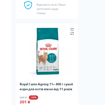
Відповімо на всі Ваші
запитання щодо
товару
Royal Canin Ageing 11+ 400 г сухий
корм для котів віком від 11 років
265 ₴
-24%
201 ₴