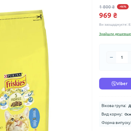
1 800 ₴
-46%
969 ₴
Ви заощаджуєте:
8
Знайшли дешевше
Viber
Вікова група:
Д
Вид корму:
Осн
Форма випуску