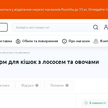
ється у відділення мережі магазинів Rozetka до 15 кг. Оглядайте т
оставка
Обмін та повернення
Про магазин
Кон
к з лососем та овочами
корм для кішок з лососем та овочами
истики
Відгуки
Питання
0
0
В наявності