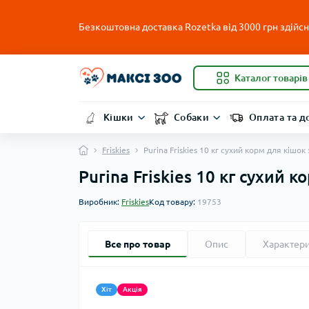
Безкоштовна доставка Rozetka від 3000 грн здійсню
Каталог товарів
Кішки
Собаки
Оплата та д
Friskies
Purina Friskies 10 кг сухий корм для кішо
Purina Friskies 10 кг сухий 
Виробник:
Friskies
Код товару:
19753
Все про товар
Опис
Характер
Хіт
Акція