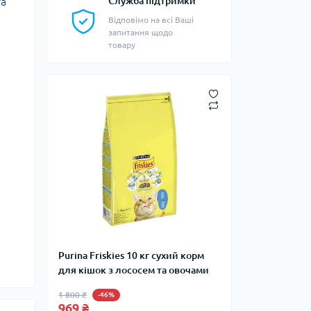
та
Служба підтримки
Відповімо на всі Ваші
запитання щодо
товару
Purina Friskies 10 кг сухий корм
для кішок з лососем та овочами
1 800 ₴
-46%
969 ₴