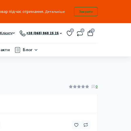
овар під час отримання.
Детальніше
Закрити
0
0
0
Клієнту
+38 (068) 868 25 25
такти
Блог
0