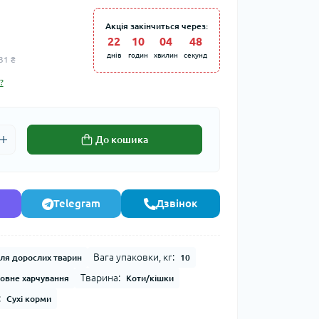
Акція закінчиться через:
22
:
10
:
04
:
48
днів
годин
хвилин
секунд
31 ₴
?
До кошика
Telegram
Дзвінок
Вага упаковки, кг:
ля дорослих тварин
10
Тварина:
овне харчування
Коти/кішки
:
Сухі корми