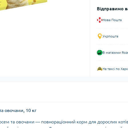
Відправимо в
Нова Пошта
Укрпошта
В магазини Roz
На таксі по Хар
та овочами, 10 кг
ососем та овочами — повнораціонний корм для дорослих котів