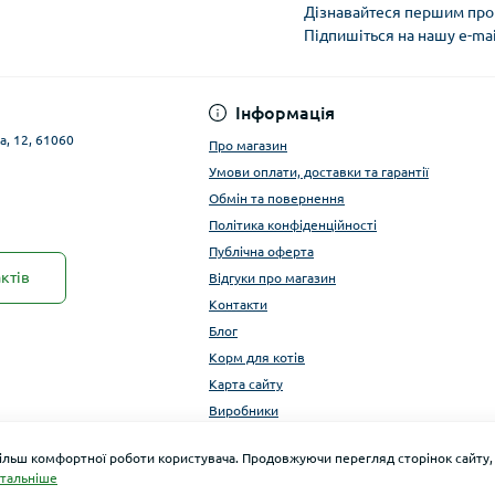
Дізнавайтеся першим про 
Підпишіться на нашу e-ma
Публічна оферта
Інформація
а, 12, 61060
Про магазин
Умови оплати, доставки та гарантії
Обмін та повернення
Політика конфіденційності
Публічна оферта
ктів
Відгуки про магазин
Контакти
Блог
Корм для котів
Карта сайту
Виробники
більш комфортної роботи користувача. Продовжуючи перегляд сторінок сайту,
тальніше