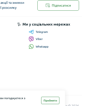
акції та знижки
Підписатися
il розсилку
Ми у соціальних мережах
Telegram
Viber
Whatsapp
 ви погоджуєтеся з
Прийняти
Maxi Zoo © 2026