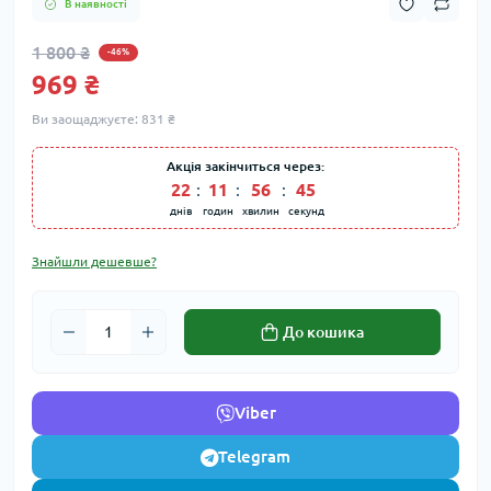
В наявності
1 800 ₴
-46%
969 ₴
Ви заощаджуєте:
831 ₴
Акція закінчиться через:
22
:
11
:
56
:
45
днів
годин
хвилин
секунд
Знайшли дешевше?
До кошика
Viber
Telegram