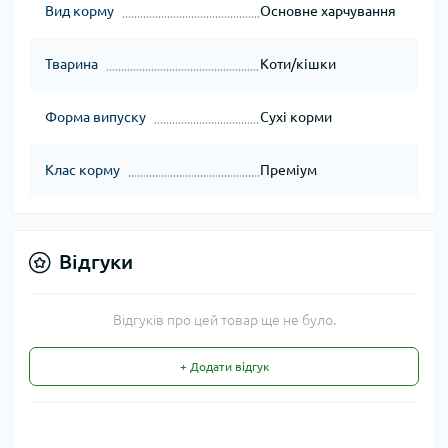
Вид корму
Основне харчування
Тварина
Коти/кішки
Форма випуску
Сухі корми
Клас корму
Преміум
Відгуки
Відгуків про цей товар ще не було.
+ Додати відгук