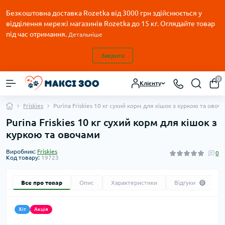
Безкоштовна доставка Rozetka від 3000 грн здійснюється у
відділення мережі магазинів Rozetka до 15 кг. Оглядайте товар
під час отримання.
Детальніше
Закрити
0
Клієнту
Friskies
Purina Friskies 10 кг сухий корм для кішок з куркою та овоч
Purina Friskies 10 кг сухий корм для кішок з
куркою та овочами
Виробник:
Friskies
0
Код товару:
19723
Все про товар
Опис
Характеристики
Відгуки
0
Хіт
Акція