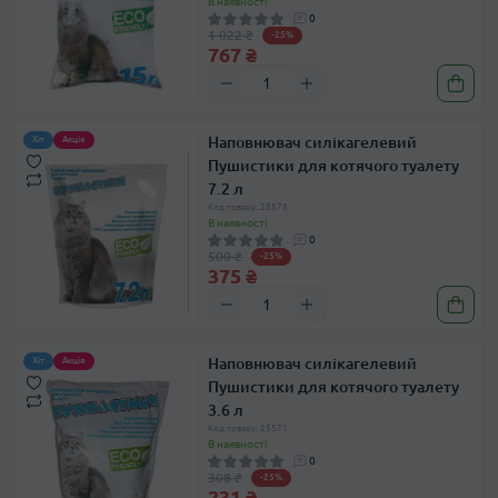
В наявності
0
1 022 ₴
-25%
767 ₴
Наповнювач силікагелевий
Хіт
Акція
Пушистики для котячого туалету
7.2 л
Код товару: 25575
В наявності
0
500 ₴
-25%
375 ₴
Наповнювач силікагелевий
Хіт
Акція
Пушистики для котячого туалету
3.6 л
Код товару: 25571
В наявності
0
308 ₴
-25%
231 ₴