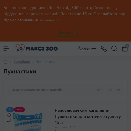
Безкоштовна доставка Rozetka від 3000 грн здійснюється у
відділення мережі магазинів Rozetka до 15 кг. Оглядайте товар
під час отримання.
Детальніше
Закрити
0
Клієнту
Виробник
Пухнастики
Пухнастики
Наповнювач силікагелевий
Хіт
Акція
Пушистики для котячого туалету
15 л
Код товару: 27169