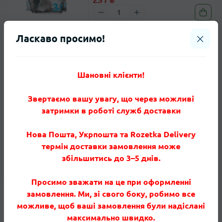
Ласкаво просимо!
Наповнювач силікагелевий
Хіт
Акція
Пушистики для котячого туалету
10 л
Код товару: 25920
Шановні клієнти!
В наявності
0
695 ₴
-25%
521 ₴
Звертаємо вашу увагу, що через можливі
затримки в роботі служб доставки
Нова Пошта, Укрпошта та Rozetka Delivery
термін доставки замовлення може
збільшитись до 3–5 днів.
Просимо зважати на це при оформленні
замовлення. Ми, зі свого боку, робимо все
можливе, щоб ваші замовлення були надіслані
максимально швидко.