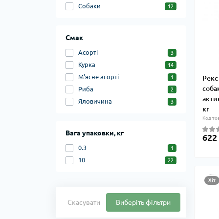
Собаки
12
Смак
Асорті
3
Курка
14
М'ясне асорті
Рекс
1
соба
Риба
2
актив
Яловичина
3
кг
Код то
Вага упаковки, кг
622
0.3
1
10
22
Хіт
Скасувати
Виберіть фільтри