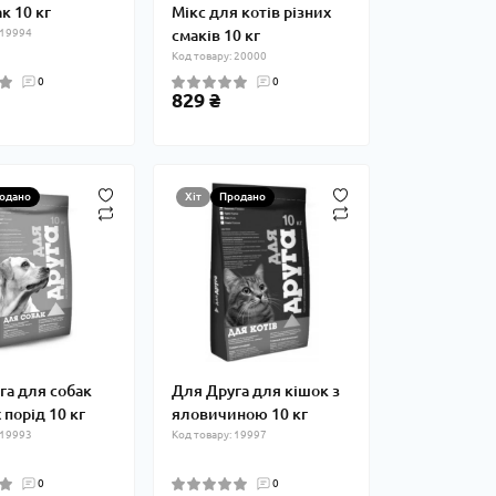
к 10 кг
Мікс для котів різних
 19994
смаків 10 кг
Код товару: 20000
0
0
829 ₴
одано
Хіт
Продано
га для собак
Для Друга для кішок з
порід 10 кг
яловичиною 10 кг
 19993
Код товару: 19997
0
0