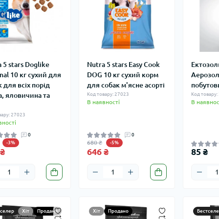
 5 stars Doglike
Nutra 5 stars Easy Cook
Ектозол
nal 10 кг сухий для
DOG 10 кг сухий корм
Аерозол
 для всіх порід
для собак м'ясне асорті
побутов
а, яловичина та
Код товару: 27023
Код товару:
В наявності
В наявнос
вару: 27023
вності
0
0
680 ₴
-3%
-5%
 ₴
646 ₴
85 ₴
тселер
Хіт
Продано
Хіт
Продано
Бестселе