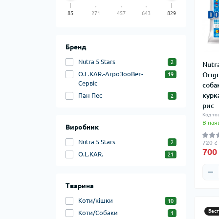
85
271
457
643
829
Бренд
Nutra 5 Stars
2
Nutra
О.L.KAR.-АгроЗооВет-
Origi
19
Сервіс
собак
курк
Пан Пес
2
рис
Код то
В ная
Виробник
Nutra 5 Stars
2
720 ₴
700
О.L.KAR.
21
Тварина
Коти/кішки
10
Бес
Коти/Собаки
1