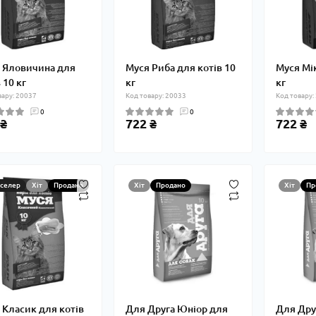
 Яловичина для
Муся Риба для котів 10
Муся Мік
 10 кг
кг
кг
вару: 20037
Код товару: 20033
Код товару:
0
0
 ₴
722 ₴
722 ₴
тселер
Хіт
Продано
Хіт
Продано
Хіт
Пр
 Класик для котів
Для Друга Юніор для
Для Дру