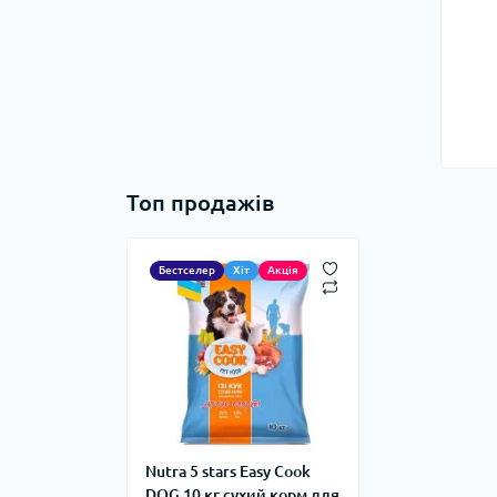
Топ продажів
Бестселер
Хіт
Акція
Nutra 5 stars Easy Cook
DOG 10 кг сухий корм для