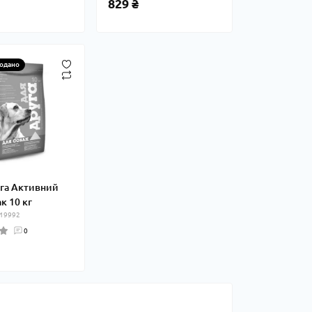
829 ₴
одано
га Активний
к 10 кг
 19992
0