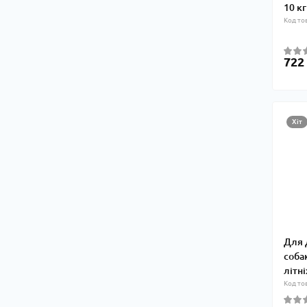
10 кг
Код то
722
Хіт
Для 
соба
літні
Код то