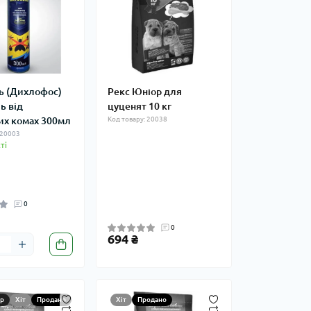
ь (Дихлофос)
Рекс Юніор для
ь від
цуценят 10 кг
их комах 300мл
Код товару: 20038
 20003
ті
0
0
694 ₴
р
Хіт
Продано
Хіт
Продано