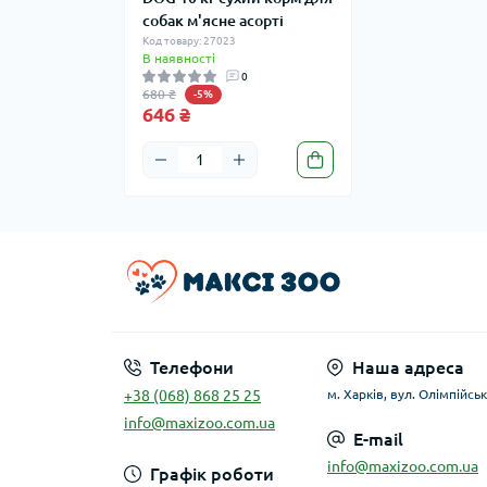
собак м'ясне асорті
Код товару: 27023
В наявності
0
680 ₴
-5%
646 ₴
Телефони
Наша адреса
+38 (068) 868 25 25
м. Харків, вул. Олімпійськ
info@maxizoo.com.ua
E-mail
info@maxizoo.com.ua
Графік роботи