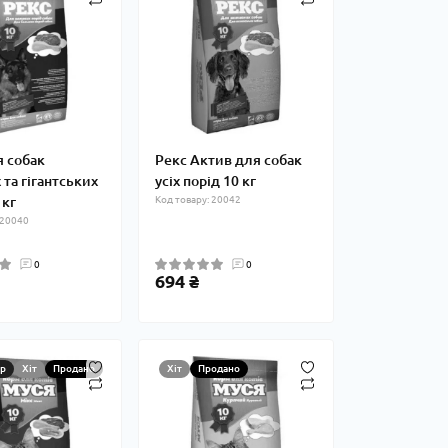
я собак
Рекс Актив для собак
та гігантських
усіх порід 10 кг
 кг
Код товару: 20042
 20040
0
0
694 ₴
р
Хіт
Продано
Хіт
Продано