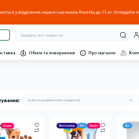
ється у відділення мережі магазинів Rozetka до 15 кг. Оглядайте т
оставка
Обмін та повернення
Про магазин
Кон
тування:
Акція
Бестселер
Хіт
Акція
Хіт