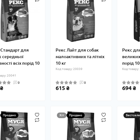
 Стандарт для
Рекс Лайт для собак
Рекс дл
к середньої
малоактивних та літніх
великих 
ності всіх порід 10
10 кг
порід 10
Код товару: 20039
Код товару:
вару: 20041
0
0
 ₴
615 ₴
694 ₴
Продано
Хіт
Продано
Бестселе