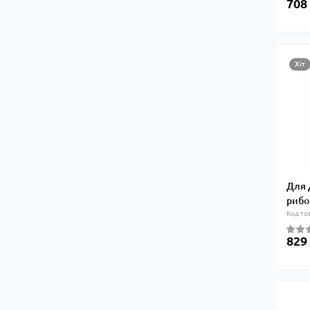
708
Хіт
Для 
рибо
Код то
829