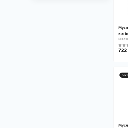
Муся
котів
Код то
722
Бес
Муся