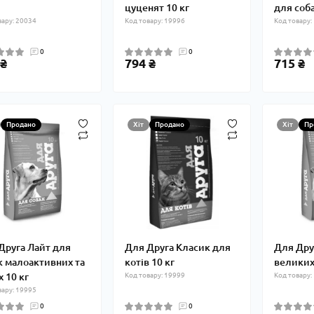
цуценят 10 кг
для соба
вару: 20034
Код товару: 19996
Код товару:
0
0
 ₴
794 ₴
715 ₴
Продано
Хіт
Продано
Хіт
Пр
Друга Лайт для
Для Друга Класик для
Для Дру
к малоактивних та
котів 10 кг
великих 
х 10 кг
Код товару: 19999
Код товару:
вару: 19995
0
0