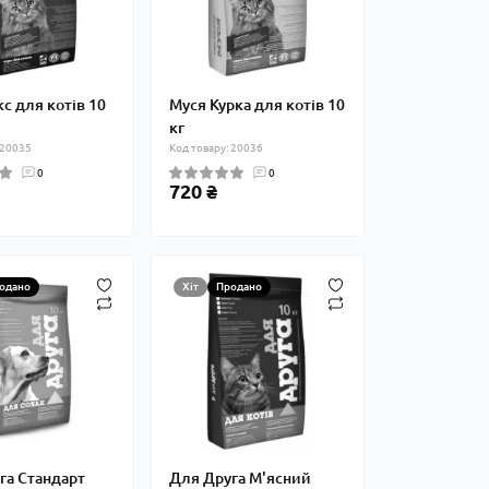
с для котів 10
Муся Курка для котів 10
кг
 20035
Код товару: 20036
0
0
720 ₴
одано
Хіт
Продано
га Стандарт
Для Друга М'ясний