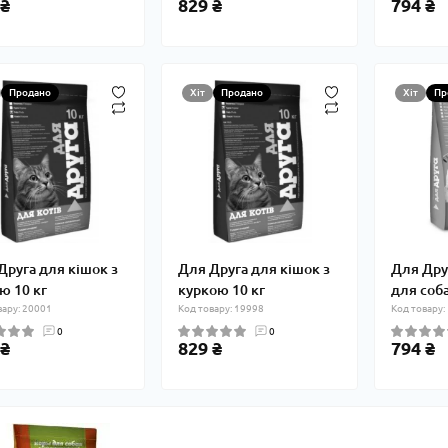
 ₴
829 ₴
794 ₴
Продано
Хіт
Продано
Хіт
Пр
Друга для кішок з
Для Друга для кішок з
Для Дру
ю 10 кг
куркою 10 кг
для соба
вару: 20001
Код товару: 19998
Код товару:
0
0
 ₴
829 ₴
794 ₴