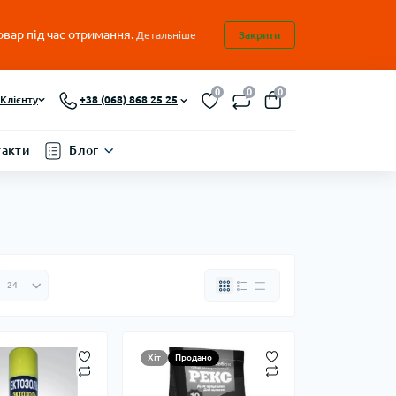
овар під час отримання.
Детальніше
Закрити
0
0
0
Клієнту
+38 (068) 868 25 25
такти
Блог
Хіт
Продано