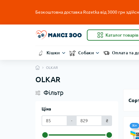
Безкоштовна доставка Rozetka від 3000 грн здійсню
Каталог товарів
Кішки
Собаки
Оплата та д
ОLKAR
ОLKAR
Фільтр
Сор
Ціна
-
₴
Хіт