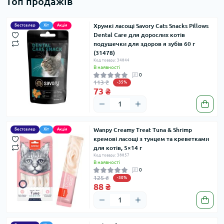
Топ продажів
Хрумкі ласощі Savory Cats Snacks Pillows
Бестселер
Хіт
Акція
Dental Care для дорослих котів
подушечки для здоров я зубів 60 г
(31478)
Код товару: 34844
В наявності
0
113 ₴
-35%
73 ₴
Wanpy Creamy Treat Tuna & Shrimp
Бестселер
Хіт
Акція
кремові ласощі з тунцем та креветками
для котів, 5×14 г
Код товару: 38857
В наявності
0
125 ₴
-30%
88 ₴