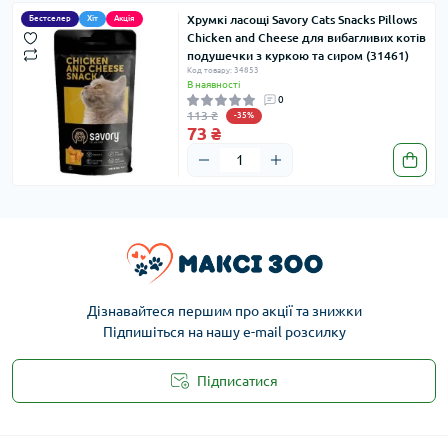
Хрумкі ласощі Savory Cats Snacks Pillows
Бестселер
Хіт
Акція
Chicken and Cheese для вибагливих котів
подушечки з куркою та сиром (31461)
Код товару: 34853
В наявності
0
113 ₴
-35%
73 ₴
Дізнавайтеся першим про акції та знижки
Підпишіться на нашу e-mail розсилку
Підписатися
Публічна оферта