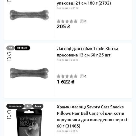
упаковці 21 см 180 г (2792)
Код товару: 38112
0
205 ₴
Ласощі для собак Trixie Кістка
Хіт
Продано
пресована 13 см 60 г 25 шт
Код товару: 36990
0
1 622 ₴
Хрумкі ласощі Savory Cats Snacks
Бестселер
Хіт
Акція
Pillows Hair Ball Control для котів
подушечки для виведення шерсті
60 г (31485)
Код товару: 34847