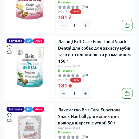
В наявності
0
259 ₴
-30%
181 ₴
Ласощі Brit Care Functional Snack
Бестселер
Хіт
Акція
Dental для собак для захисту зубів
та ясен з олениною та розмарином
150 г
Код товару: 16554
В наявності
0
259 ₴
-30%
181 ₴
Лакомство Brit Care Functional
Бестселер
Хіт
Акція
Snack Hairball для кошек для
вывода шерсти с уткой 50 г
Код товару: 16551
В наявності
0