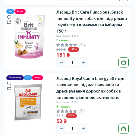
Ласощі Brit Care Functional Snack
Хіт
Акція
Immunity для собак для підтримки
імунітету з комахами та імбиром
150 г
Код товару: 16594
В наявності
0
259 ₴
-30%
181 ₴
Ласощі Royal Canin Energy 50 г для
Бестселер
Хіт
Акція
заохочення під час навчання та
дресирування дорослих собак з
високою фізичною активністю
Код товару: 18201
В наявності
0
75 ₴
-30%
53 ₴