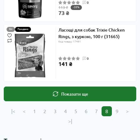
0
113 ₴
-35%
73 ₴
Ласощі для собак Trixie Chicken
Хіт
Продано
Rings, з куркою, 100 г (31665)
Код товару: 17481
0
141 ₴
Показати ще
|<
<
1
2
3
4
5
6
7
8
9
>
>|