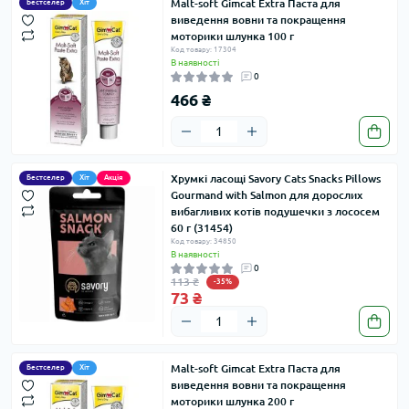
Malt-soft Gimcat Extra Паста для
Бестселер
Хіт
виведення вовни та покращення
моторики шлунка 100 г
Код товару: 17304
В наявності
0
466 ₴
Хрумкі ласощі Savory Cats Snacks Pillows
Бестселер
Хіт
Акція
Gourmand with Salmon для дорослих
вибагливих котів подушечки з лососем
60 г (31454)
Код товару: 34850
В наявності
0
113 ₴
-35%
73 ₴
Malt-soft Gimcat Extra Паста для
Бестселер
Хіт
виведення вовни та покращення
моторики шлунка 200 г