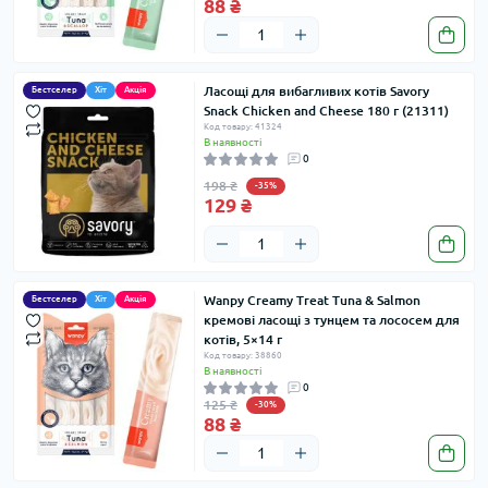
88 ₴
Ласощі для вибагливих котів Savory
Бестселер
Хіт
Акція
Snack Chicken and Cheese 180 г (21311)
Код товару: 41324
В наявності
0
198 ₴
-35%
129 ₴
Wanpy Creamy Treat Tuna & Salmon
Бестселер
Хіт
Акція
кремові ласощі з тунцем та лососем для
котів, 5×14 г
Код товару: 38860
В наявності
0
125 ₴
-30%
88 ₴