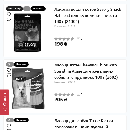
Лакомство для котов Savory Snack
Бестселер
Хіт
Продано
Hair-ball для выведения шерсти
180 г (21304)
Код товару: 41319
0
198 ₴
Ласощі Trixie Chewing Chips with
Хіт
Продано
Spirulina Algae для жувальних
собак, зі спіруліною, 100 г (2682)
Код товару: 38014
0
Фільтр
205 ₴
Ласощі для собак Trixie Кістка
Хіт
Продано
пресована в індивідуальній