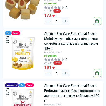
Код товару: 27600
В наявності
0
190 ₴
-9%
173 ₴
Ласощі Brit Care Functional Snack
Хіт
Акція
Mobility для собак для підтримки
суглобів з кальмаром та ананасом
150 г
Код товару: 16555
В наявності
0
259 ₴
-30%
181 ₴
Ласощі Brit Care Functional Snack
Бестселер
Хіт
Акція
Endurance для собак з підвищеною
активністю з ягням та бананом 150
г
Код товару: 16556