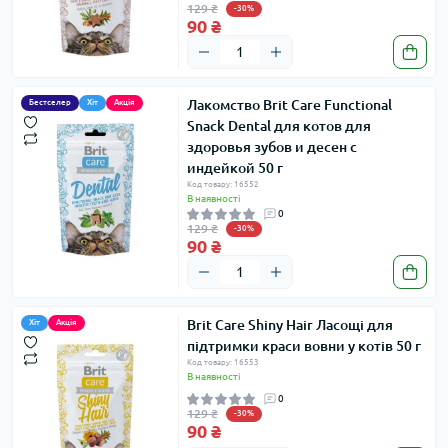
129 ₴
-30%
90 ₴
Лакомство Brit Care Functional
Бестселер
Хіт
Акція
Snack Dental для котов для
здоровья зубов и десен с
индейкой 50 г
Код товару: 16552
В наявності
0
129 ₴
-30%
90 ₴
Brit Care Shiny Hair Ласощі для
Хіт
Акція
підтримки краси вовни у котів 50 г
Код товару: 16553
В наявності
0
129 ₴
-30%
90 ₴