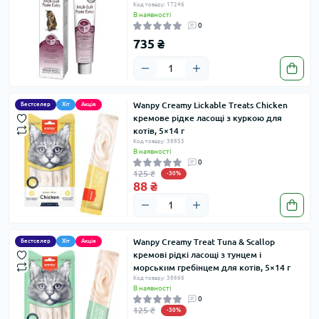
Код товару: 17246
В наявності
0
735 ₴
Wanpy Creamy Lickable Treats Chicken
Бестселер
Хіт
Акція
кремове рідке ласощі з куркою для
котів, 5×14 г
Код товару: 38853
В наявності
0
125 ₴
-30%
88 ₴
Wanpy Creamy Treat Tuna & Scallop
Бестселер
Хіт
Акція
кремові рідкі ласощі з тунцем і
морським гребінцем для котів, 5×14 г
Код товару: 38866
В наявності
0
125 ₴
-30%