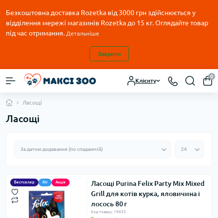
Безкоштовна доставка Rozetka від 3000 грн здійснюється у
відділення мережі магазинів Rozetka до 15 кг. Оглядайте товар
під час отримання.
Детальніше
Закрити
0
Клієнту
Ласощі
Ласощі
Ласощі Purina Felix Party Mix Mixed
Бестселер
Хіт
Акція
Grill для котів курка, яловичина і
лосось 80 г
Код товару: 18653