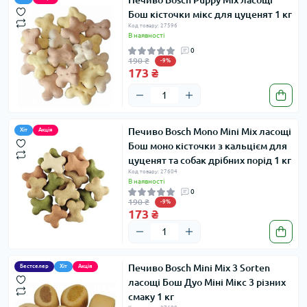
Печиво Bosch Puppy Mix ласощі
Бош кісточки мікс для цуценят 1 кг
Код товару: 27596
В наявності
0
190 ₴
-9%
173 ₴
Печиво Bosch Mono Mini Mix ласощі
Хіт
Акція
Бош моно кісточки з кальцієм для
цуценят та собак дрібних порід 1 кг
Код товару: 27604
В наявності
0
190 ₴
-9%
173 ₴
Печиво Bosch Mini Mix 3 Sorten
Бестселер
Хіт
Акція
ласощі Бош Дуо Міні Мікс 3 різних
смаку 1 кг