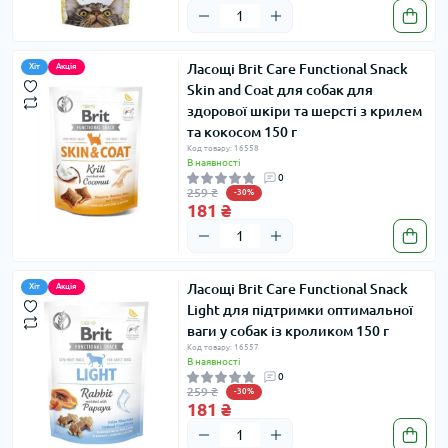
Ласощі Brit Care Functional Snack
Хіт
Акція
Skin and Coat для собак для
здорової шкіри та шерсті з крилем
та кокосом 150 г
Код товару: 16558
В наявності
0
259 ₴
-30%
181 ₴
Ласощі Brit Care Functional Snack
Хіт
Акція
Light для підтримки оптимальної
ваги у собак із кроликом 150 г
Код товару: 16557
В наявності
0
259 ₴
-30%
181 ₴