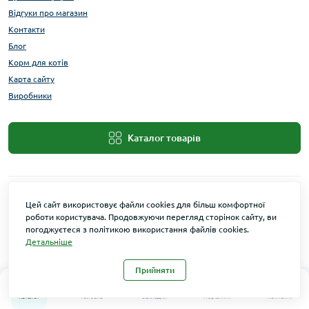
Відгуки про магазин
Контакти
Блог
Корм для котів
Карта сайту
Виробники
Каталог товарів
Цей сайт використовує файли cookies для більш комфортної
роботи користувача. Продовжуючи перегляд сторінок сайту, ви
погоджуєтеся з політикою використання файлів cookies.
Детальніше
Maxi Zoo © 2026
Прийняти
0
0
Каталог
Головна
Закладки
Порівняти
Контакти