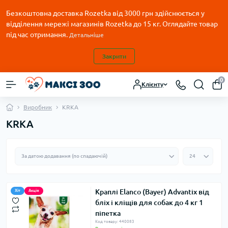
Безкоштовна доставка Rozetka від 3000 грн здійснюється у
відділення мережі магазинів Rozetka до 15 кг. Оглядайте товар
під час отримання.
Детальніше
Закрити
0
Клієнту
Виробник
KRKA
KRKA
Краплі Elanco (Bayer) Advantix від
Хіт
Акція
бліх і кліщів для собак до 4 кг 1
піпетка
Код товару: 440083