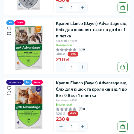
Краплі Elanco (Bayer) Advantage від
Хіт
Акція
бліх для кошенят та котів до 4 кг 1
піпетка
Код товару: 44008
В наявності
0
300 ₴
-30%
210 ₴
Краплі Elanco (Bayer) Advantage від
Бестселер
Хіт
Акція
бліх для кішок та кроликів від 4 до
8 кг 0.8 мл 1 піпетка
Код товару: 44006
В наявності
0
320 ₴
-28%
230 ₴