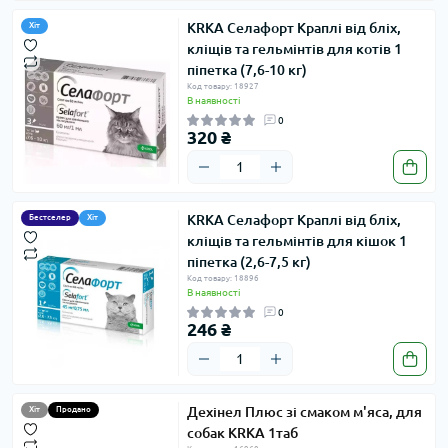
KRKA Селафорт Краплі від бліх,
Хіт
кліщів та гельмінтів для котів 1
піпетка (7,6-10 кг)
Код товару: 18927
В наявності
0
320 ₴
KRKA Селафорт Краплі від бліх,
Бестселер
Хіт
кліщів та гельмінтів для кішок 1
піпетка (2,6-7,5 кг)
Код товару: 18896
В наявності
0
246 ₴
Дехінел Плюс зі смаком м'яса, для
Хіт
Продано
собак KRKA 1таб