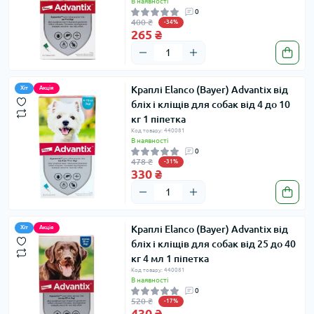
В наявності
0
400 ₴
-34%
265 ₴
Краплі Elanco (Bayer) Advantix від
Хіт
Акція
бліх і кліщів для собак від 4 до 10
кг 1 піпетка
Код товару: 440081
В наявності
0
478 ₴
-31%
330 ₴
Краплі Elanco (Bayer) Advantix від
Хіт
Акція
бліх і кліщів для собак від 25 до 40
кг 4 мл 1 піпетка
Код товару: 440081
В наявності
0
520 ₴
-17%
430 ₴