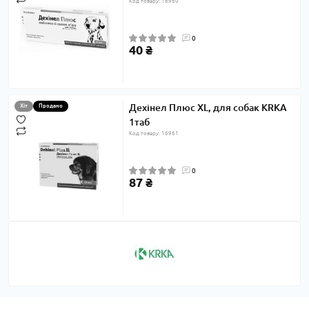
Код товару: 16960
0
40 ₴
Дехінел Плюс XL, для собак KRKA
Хіт
Продано
1таб
Код товару: 16961
0
87 ₴