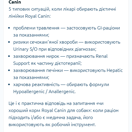
Canin
5 типових ситуацій, коли лікарі обирають дієтичні
лінійки Royal Canin:
проблеми травлення — застосовують GI-раціони
за показаннями;
ризики сечокам’яної хвороби — використовують
Urinary S/O при відповідних діагнозах;
захворювання нирок — призначають Renal
Support як частину дієтотерапії;
захворювання печінки — використовують Hepatic
за показаннями;
харчова реактивність — обирають формули
Hypoallergenic / Anallergenic.
Це і є практична відповідь на запитання «чи
хороший корм Royal Canin для собак»: коли раціон
підходить і/або є медична задача, його
використовують як робочий інструмент.