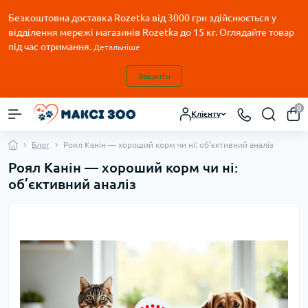
Безкоштовна доставка Rozetka від 3000 грн здійснюється у
відділення мережі магазинів Rozetka до 15 кг. Оглядайте товар
під час отримання.
Детальніше
Закрити
0
Клієнту
Блог
Роял Канін — хороший корм чи ні: об’єктивний аналіз
Роял Канін — хороший корм чи ні:
об’єктивний аналіз