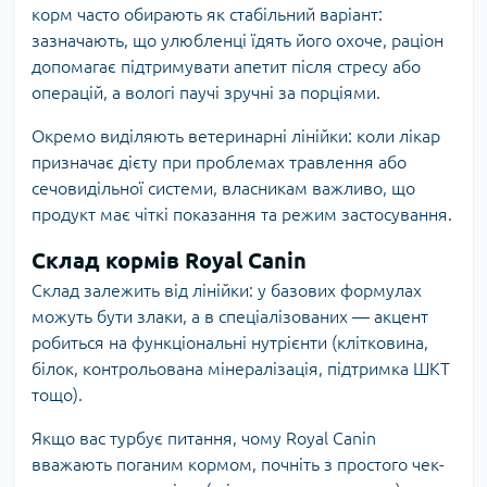
корм часто обирають як стабільний варіант:
зазначають, що улюбленці їдять його охоче, раціон
допомагає підтримувати апетит після стресу або
операцій, а вологі паучі зручні за порціями.
Окремо виділяють ветеринарні лінійки: коли лікар
призначає дієту при проблемах травлення або
сечовидільної системи, власникам важливо, що
продукт має чіткі показання та режим застосування.
Склад кормів Royal Canin
Склад залежить від лінійки: у базових формулах
можуть бути злаки, а в спеціалізованих — акцент
робиться на функціональні нутрієнти (клітковина,
білок, контрольована мінералізація, підтримка ШКТ
тощо).
Якщо вас турбує питання, чому Royal Canin
вважають поганим кормом, почніть з простого чек-