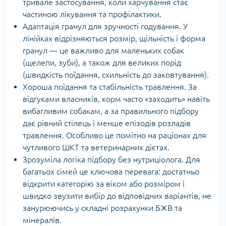
тривале застосування, коли харчування стає
частиною лікування та профілактики.
Адаптація гранул для зручності годування. У
лінійках відрізняються розмір, щільність і форма
гранул — це важливо для маленьких собак
(щелепи, зуби), а також для великих порід
(швидкість поїдання, схильність до заковтування).
Хороша поїдання та стабільність травлення. За
відгуками власників, корм часто «заходить» навіть
вибагливим собакам, а за правильного підбору
дає рівний стілець і менше епізодів розладів
травлення. Особливо це помітно на раціонах для
чутливого ШКТ та ветеринарних дієтах.
Зрозуміла логіка підбору без нутриціолога. Для
багатьох сімей це ключова перевага: достатньо
відкрити категорію за віком або розміром і
швидко звузити вибір до відповідних варіантів, не
занурюючись у складні розрахунки БЖВ та
мінералів.