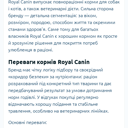
Royal Canin випускає повнораціонні корми для собак
і котів, а також ветеринарні дієти. Сильна сторона
бренду — детальна сегментація: за віком,
розміром, породою, способом життя та окремими
станами здоров’я. Саме тому для багатьох
власників Royal Canin є хорошим кормом як просте
й зрозуміле рішення для покриття потреб
улюбленця в раціоні.
Переваги кормів Royal Canin
Бренд має чітку логіку підбору та своєрідний
«коридор безпеки» за нутрієнтами: раціон
розрахований під конкретний тип тварини та дає
передбачуваний результат за умови дотримання
норм годівлі. У відгуках покупці регулярно
відзначають хорошу поїдання та стабільне
травлення, особливо на ветеринарних лінійках.
Основні переваги: