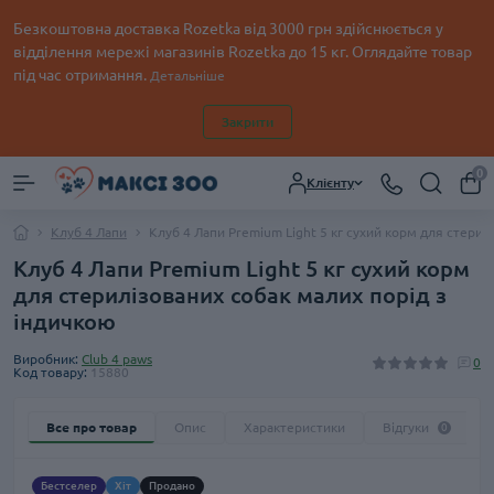
Безкоштовна доставка Rozetka від 3000 грн здійснюється у
відділення мережі магазинів Rozetka до 15 кг. Оглядайте товар
під час отримання.
Детальніше
Закрити
0
Клієнту
Клуб 4 Лапи
Клуб 4 Лапи Premium Light 5 кг сухий корм для стерил
Клуб 4 Лапи Premium Light 5 кг сухий корм
для стерилізованих собак малих порід з
індичкою
Виробник:
Club 4 paws
0
Код товару:
15880
Все про товар
Опис
Характеристики
Відгуки
0
Бестселер
Хіт
Продано