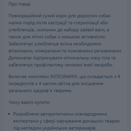
Про товар
Повнораційний сухий корм для дорослих собак
малих порід після кастрації та стерилізації або
улюбленців, схильних до набору зайвої ваги, а
також для літніх собак з низькою активністю.
Забезпечує улюбленця всіма необхідними
вітамінами, мінералами та поживними речовинами.
Допомагає підтримувати оптимальну масу тіла та
забезпечує профілактику сечокам'яної хвороби.
Включає комплекс INTEGRAMIX, що складається з 4
інгредієнтів з 4 частин світла для зміцнення
загального здоров'я тварини.
Чому варто купити:
Розроблено авторитетними міжнародними
експертами у сфері харчування домашніх тварин
під наглядом українських ветеринарів.