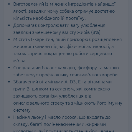
Виготовлений із м'ясних інгредієнтів найвищої
якості, завдяки чому собака отримує достатню
кількість необхідного їй протеїну.
Допомагає контролювати вагу улюбленця
завдяки зменшеному вмісту жирів (8%)
Містить L-карнітин, який прискорює розщеплення
жирової тканини під час фізичної активності, а
також сприяє покращенню роботи серцевого
м'яза.
Спеціальний баланс кальцію, фосфору та магнію
забезпечує профілактику сечокам'яної хвороби.
Збагачений вітамінами А, D3, E та вітамінами
групи В, цинком та селеном, які комплексно
захищають організм улюбленця від
окислювального стресу та зміцнюють його імунну
систему
Насіння льону і масло лосося, що входять до
складу, багаті поліненасиченими жирними
кислотами, які покращують стан шкіри і вовни,