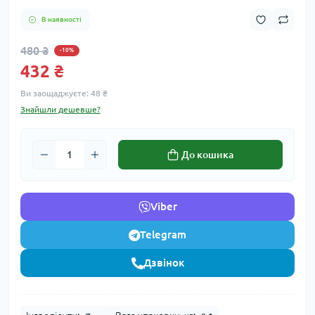
В наявності
480 ₴
-10%
432 ₴
Ви заощаджуєте:
48 ₴
Знайшли дешевше?
До кошика
Viber
Telegram
Дзвінок