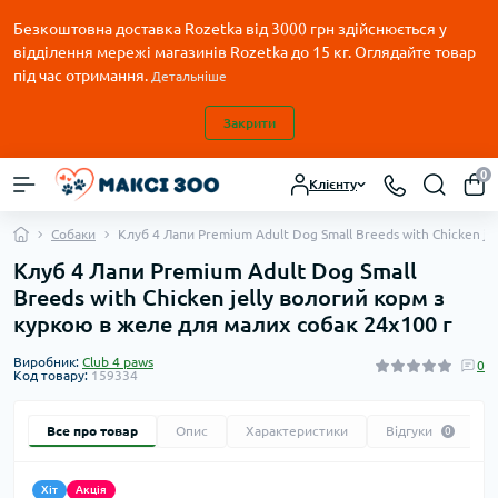
Безкоштовна доставка Rozetka від 3000 грн здійснюється у
відділення мережі магазинів Rozetka до 15 кг. Оглядайте товар
під час отримання.
Детальніше
Закрити
0
Клієнту
Собаки
Клуб 4 Лапи Premium Adult Dog Small Breeds with Chicken j
Клуб 4 Лапи Premium Adult Dog Small
Breeds with Chicken jelly вологий корм з
куркою в желе для малих собак 24х100 г
Виробник:
Club 4 paws
0
Код товару:
159334
Все про товар
Опис
Характеристики
Відгуки
0
Хіт
Акція