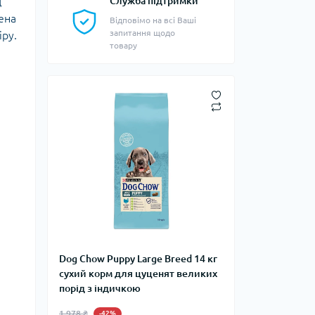
д
Служба підтримки
ена
Відповімо на всі Ваші
запитання щодо
іру.
товару
Dog Chow Puppy Large Breed 14 кг
сухий корм для цуценят великих
порід з індичкою
1 978 ₴
-42%