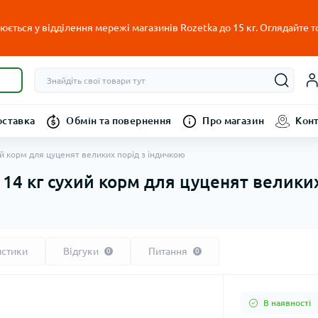
ється у відділення мережі магазинів Rozetka до 15 кг. Оглядайте т
оставка
Обмін та повернення
Про магазин
Кон
ий корм для цуценят великих порід з індичкою
 14 кг сухий корм для цуценят великих
истики
Відгуки
Питання
0
0
В наявності