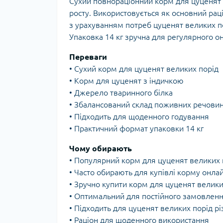
Сухий повнораціонний корм для цуценят 
росту. Використовується як основний ра
з урахуванням потреб цуценят великих по
Упаковка 14 кг зручна для регулярного 
Переваги
• Сухий корм для цуценят великих порід
• Корм для цуценят з індичкою
• Джерело тваринного білка
• Збалансований склад поживних речови
• Підходить для щоденного годування
• Практичний формат упаковки 14 кг
Чому обирають
• Популярний корм для цуценят великих 
• Часто обирають для купівлі корму онла
• Зручно купити корм для цуценят велики
• Оптимальний для постійного замовлен
• Підходить для цуценят великих порід рі
• Раціон для щоденного використання