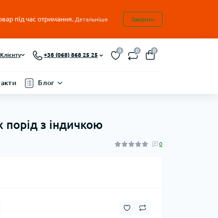
овар під час отримання.
Детальніше
Закрити
0
0
0
Клієнту
+38 (068) 868 25 25
такти
Блог
 порід з індичкою
0