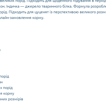
великих порід. Підходить для щоденного годування в періо
ціон. Індичка — джерело тваринного білка. Формула розробл
рід. Підходить для цуценят із перспективою великого розм
онлайн-замовлення корму.
н
порід
йн
х порід
ня корму
зних розмірів