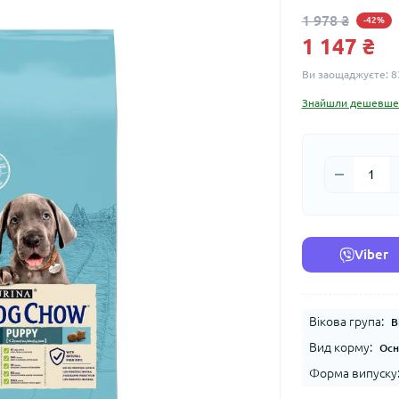
1 978 ₴
-42%
1 147 ₴
Ви заощаджуєте:
8
Знайшли дешевше
Viber
Вікова група:
В
Вид корму:
Осн
Форма випуску