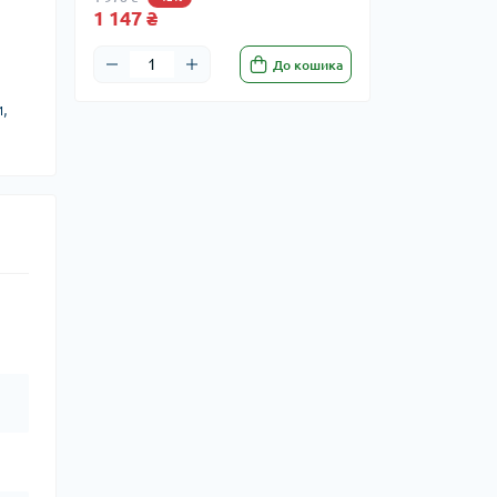
1 147 ₴
До кошика
,