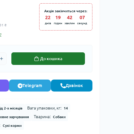
Акція закінчиться через:
22
:
19
:
42
:
07
днів
годин
хвилин
секунд
31 ₴
?
До кошика
Telegram
Дзвінок
Вага упаковки, кг:
ід 2-х місяців
14
Тварина:
овне харчування
Собаки
:
Сухі корми