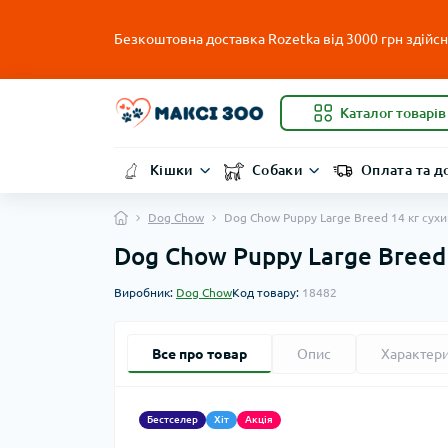
Безкоштовна доставка Rozetka від 3000 грн здійсню
Каталог товарів
Кішки
Собаки
Оплата та д
Dog Chow
Dog Chow Puppy Large Breed 14 кг сух
Dog Chow Puppy Large Breed
Виробник:
Dog Chow
Код товару:
18482
Все про товар
Опис
Характер
Бестселер
Хіт
Акція