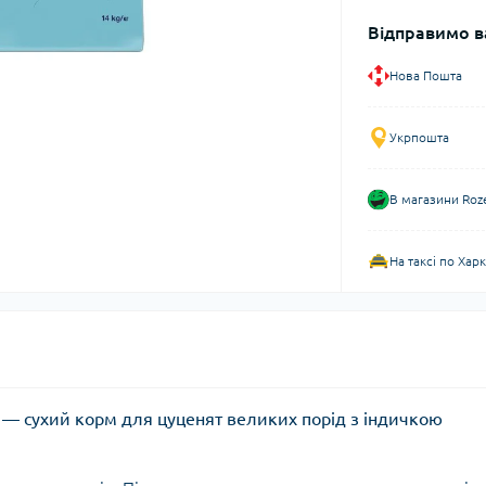
Відправимо в
Нова Пошта
Укрпошта
В магазини Roz
На таксі по Хар
г — сухий корм для цуценят великих порід з індичкою