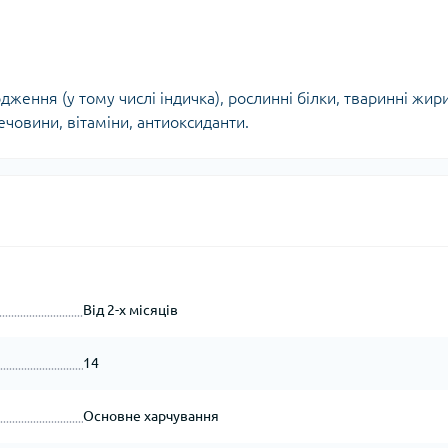
дження (у тому числі індичка), рослинні білки, тваринні жири
ечовини, вітаміни, антиоксиданти.
Від 2-х місяців
14
Основне харчування