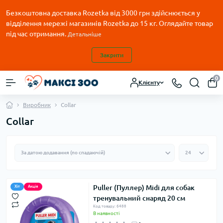
Безкоштовна доставка Rozetka від 3000 грн здійснюється у
відділення мережі магазинів Rozetka до 15 кг. Оглядайте товар
під час отримання.
Детальніше
Закрити
0
Клієнту
Виробник
Collar
Collar
Puller (Пуллер) Midi для собак
Хіт
Акція
тренувальний снаряд 20 см
Код товару: 6488
В наявності