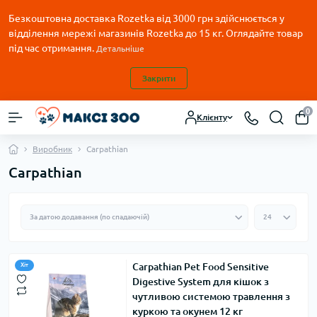
Безкоштовна доставка Rozetka від 3000 грн здійснюється у
відділення мережі магазинів Rozetka до 15 кг. Оглядайте товар
під час отримання.
Детальніше
Закрити
0
Клієнту
Виробник
Carpathian
Carpathian
Carpathian Pet Food Sensitive
Хіт
Digestive System для кішок з
чутливою системою травлення з
куркою та окунем 12 кг