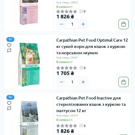
Код товару: 26862
В наявності
0
1 826 ₴
Carpathian Pet Food Optimal Care 12
Хіт
кг сухий корм для кішок з куркою
та морським окунем
Код товару: 26867
В наявності
0
1 705 ₴
Carpathian Pet Food Inactive для
Хіт
стерилізованих кішок з куркою та
палтусом 12 кг
Код товару: 26828
В наявності
0
1 826 ₴