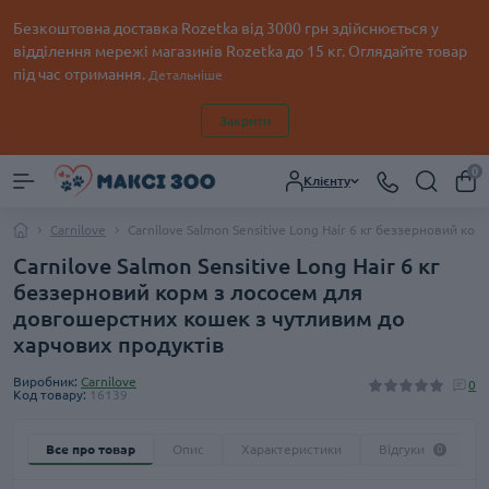
Безкоштовна доставка Rozetka від 3000 грн здійснюється у
відділення мережі магазинів Rozetka до 15 кг. Оглядайте товар
під час отримання.
Детальніше
Закрити
0
Клієнту
Carnilove
Carnilove Salmon Sensitive Long Hair 6 кг беззерновий к
Carnilove Salmon Sensitive Long Hair 6 кг
беззерновий корм з лососем для
довгошерстних кошек з чутливим до
харчових продуктів
Виробник:
Carnilove
0
Код товару:
16139
Все про товар
Опис
Характеристики
Відгуки
0