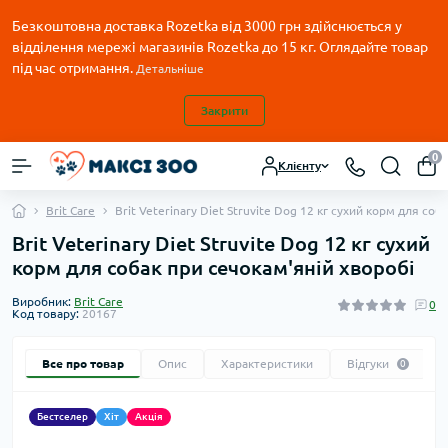
Безкоштовна доставка Rozetka від 3000 грн здійснюється у
відділення мережі магазинів Rozetka до 15 кг. Оглядайте товар
під час отримання.
Детальніше
Закрити
0
Клієнту
Brit Care
Brit Veterinary Diet Struvite Dog 12 кг сухий корм для соб
Brit Veterinary Diet Struvite Dog 12 кг сухий
корм для собак при сечокам'яній хворобі
Виробник:
Brit Care
0
Код товару:
20167
Все про товар
Опис
Характеристики
Відгуки
0
Бестселер
Хіт
Акція