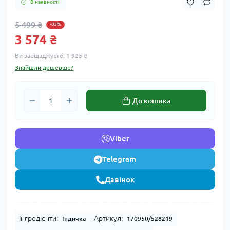
В наявності
5 499 ₴
-35%
3 574 ₴
Ви заощаджуєте:
1 925 ₴
Знайшли дешевше?
До кошика
Viber
Telegram
Дзвінок
Інгредієнти:
Артикул:
Індичка
170950/528219