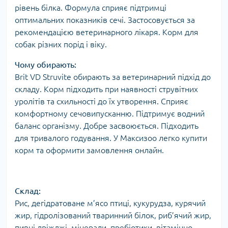
рівень білка. Формула сприяє підтримці
оптимальних показників сечі. Застосовується за
рекомендацією ветеринарного лікаря. Корм для
собак різних порід і віку.
Чому обирають:
Brit VD Struvite обирають за ветеринарний підхід до
складу. Корм підходить при наявності струвітних
уролітів та схильності до їх утворення. Сприяє
комфортному сечовипусканню. Підтримує водний
баланс організму. Добре засвоюється. Підходить
для тривалого годування. У Максизоо легко купити
корм та оформити замовлення онлайн.
Склад:
Рис, дегідратоване м’ясо птиці, кукурудза, курячий
жир, гідролізований тваринний білок, риб’ячий жир,
пивні дріжджі, мінерали, пребіотики, вітамінно-