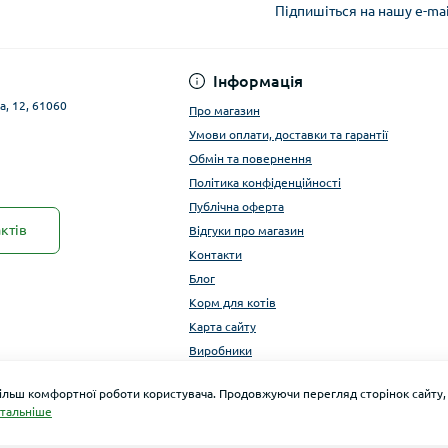
Підпишіться на нашу e-ma
Публічна оферта
Інформація
а, 12, 61060
Про магазин
Умови оплати, доставки та гарантії
Обмін та повернення
Політика конфіденційності
Публічна оферта
ктів
Відгуки про магазин
Контакти
Блог
Корм для котів
Карта сайту
Виробники
більш комфортної роботи користувача. Продовжуючи перегляд сторінок сайту,
тальніше