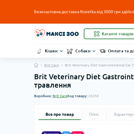
Безкоштовна доставка Rozetka від 3000 грн здійсню
Каталог товарів
Кішки
Собаки
Оплата та д
Brit Care
Brit Veterinary Diet Gastrointestinal C
Brit Veterinary Diet Gastroi
травлення
Виробник:
Brit Care
Код товару:
20258
Все про товар
Опис
Характер
Бестселер
Хіт
Акція