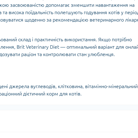
окою засвоюваністю допомагає зменшити навантаження на
 та висока поїдальність полегшують годування котів у періо
совуватися щоденно за рекомендацією ветеринарного лікар
ований склад і практичність використання. Якщо потрібно
лення, Brit Veterinary Diet — оптимальний варіант для онла
 дозувати раціон та контролювати стан улюбленця.
ені джерела вуглеводів, клітковина, вітамінно-мінеральний
аціонний дієтичний корм для котів.