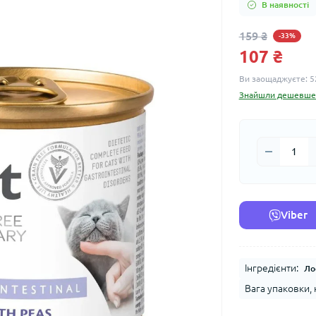
В наявності
159 ₴
-33%
107 ₴
Ви заощаджуєте:
5
Знайшли дешевше
Viber
Інгредієнти:
Ло
Вага упаковки, к