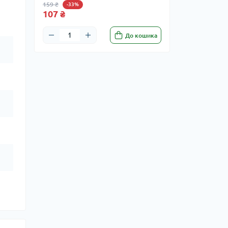
159 ₴
-33%
107 ₴
До кошика