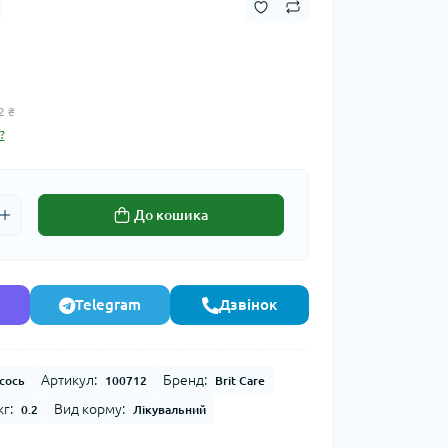
2 ₴
?
До кошика
Telegram
Дзвінок
Артикул:
Бренд:
сось
100712
Brit Care
г:
Вид корму:
0.2
Лікувальний