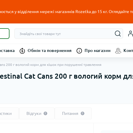
ється у відділення мережі магазинів Rozetka до 15 кг. Оглядайте т
оставка
Обмін та повернення
Про магазин
Кон
at Cans 200 г вологий корм для кішок при порушенні травлення
ntestinal Cat Cans 200 г вологий корм 
истики
Відгуки
Питання
0
0