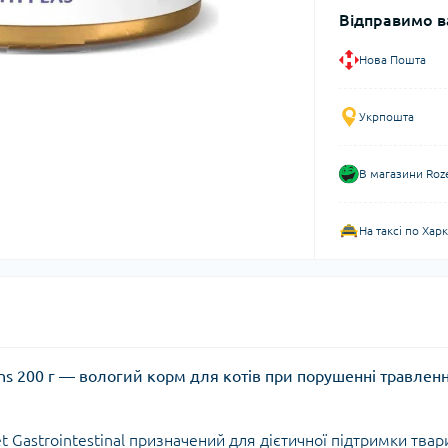
Відправимо в
Нова Пошта
Укрпошта
В магазини Roz
На таксі по Хар
t Cans 200 г — вологий корм для котів при порушенні травлен
et Gastrointestinal призначений для дієтичної підтримки твар