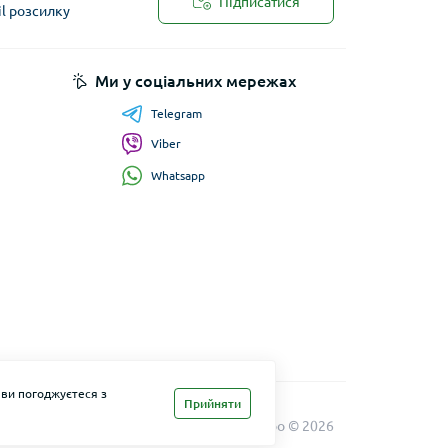
Підписатися
il розсилку
Ми у соціальних мережах
Telegram
Viber
Whatsapp
 ви погоджуєтеся з
Прийняти
Maxi Zoo © 2026