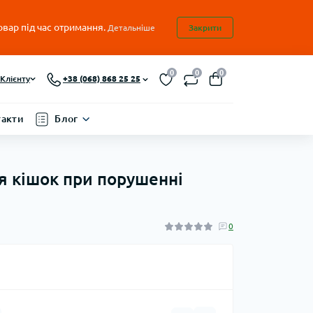
овар під час отримання.
Детальніше
Закрити
0
0
0
Клієнту
+38 (068) 868 25 25
такти
Блог
для кішок при порушенні
0