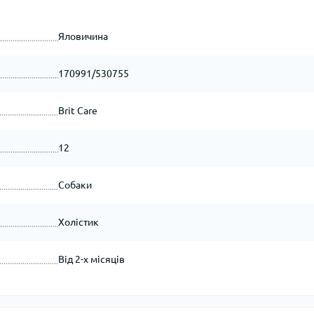
Яловичина
170991/530755
Brit Care
12
Собаки
Холістик
Від 2-х місяців