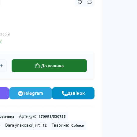
 365 ₴
?
До кошика
Telegram
Дзвінок
Артикул:
овичина
170991/530755
Вага упаковки, кг:
Тварина:
e
12
Собаки