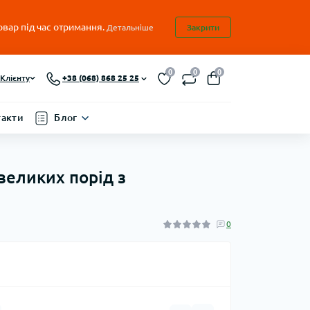
овар під час отримання.
Детальніше
Закрити
0
0
0
Клієнту
+38 (068) 868 25 25
такти
Блог
 великих порід з
0