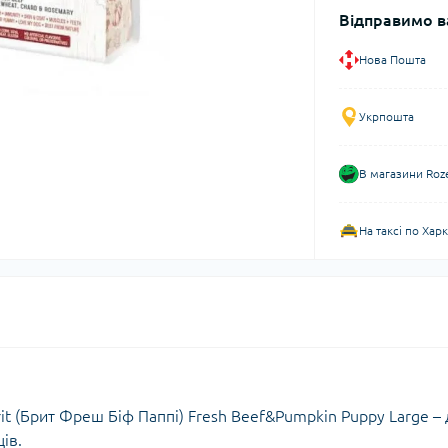
Відправимо в
Нова Пошта
Укрпошта
В магазини Roz
На таксі по Хар
it (Брит Фреш Біф Паппі) Fresh Beef&Pumpkin Puppy Large –
ів.