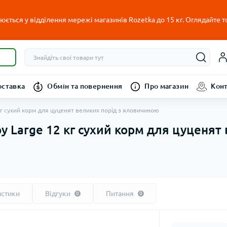
ється у відділення мережі магазинів Rozetka до 15 кг. Оглядайте т
оставка
Обмін та повернення
Про магазин
Кон
 кг сухий корм для цуценят великих порід з яловичиною
py Large 12 кг сухий корм для цуценят
истики
Відгуки
Питання
0
0