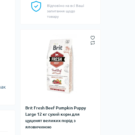
Відповімо на всі Ваші
запитання щодо
товару
мак
Brit Fresh Beef Pumpkin Puppy
Large 12 кг сухий корм для
цуценят великих порід з
яловичиною