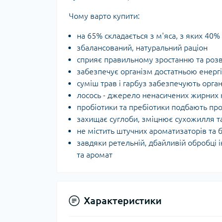
Чому варто купити:
на 65% складається з м'яса, з яких 40% 
збалансований, натуральний раціон
сприяє правильному зростанню та роз
забезпечує організм достатньою енерг
суміш трав і гарбуз забезпечують орга
лосось - джерело ненасичених жирних к
пробіотики та пребіотики подбають пр
захищає суглоби, зміцнює сухожилля т
не містить штучних ароматизаторів та 
завдяки ретельній, дбайливій обробці і
та аромат
Характеристики