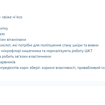
- свіже м'ясо
витку
ією
нізм вітамінами
ислот, які потрібні для поліпшення стану шкіри та вовни
о мікрофлорі кишечника та нормалізують роботу ШКТ
а робить зв'язки еластичними
барвників
нгредієнтів корм зберіг. корисні властивості, привабливий с