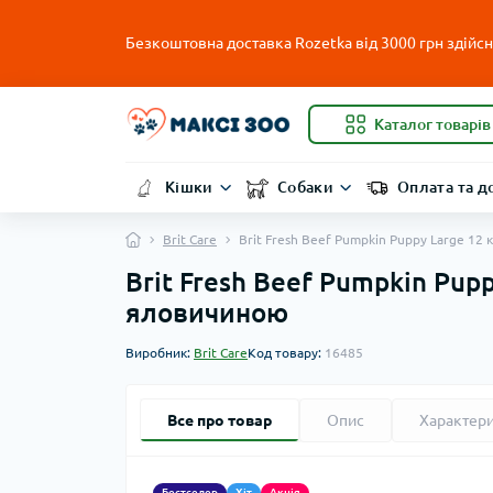
Безкоштовна доставка Rozetka від 3000 грн здійсню
Каталог товарів
Кішки
Собаки
Оплата та д
Brit Care
Brit Fresh Beef Pumpkin Puppy Large 12
Brit Fresh Beef Pumpkin Pup
яловичиною
Виробник:
Brit Care
Код товару:
16485
Все про товар
Опис
Характер
Бестселер
Хіт
Акція