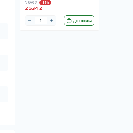
3 899 ₴
-35%
2 534 ₴
До кошика