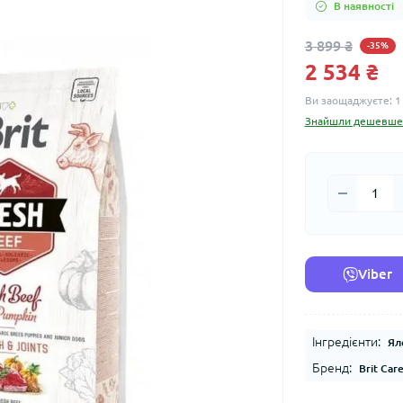
В наявності
3 899 ₴
-35%
2 534 ₴
Ви заощаджуєте:
1
Знайшли дешевше
Viber
Інгредієнти:
Ял
Бренд:
Brit Car