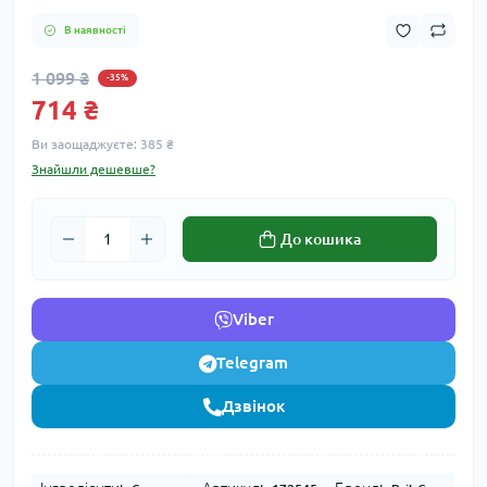
В наявності
1 099 ₴
-35%
714 ₴
Ви заощаджуєте:
385 ₴
Знайшли дешевше?
До кошика
Viber
Telegram
Дзвінок