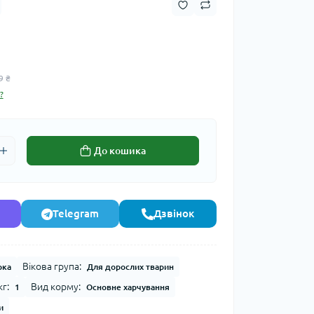
9 ₴
?
До кошика
Telegram
Дзвінок
Вікова група:
рка
Для дорослих тварин
г:
Вид корму:
1
Основне харчування
и