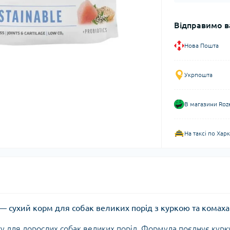
Відправимо в
Нова Пошта
Укрпошта
В магазини Roz
На таксі по Хар
 кг — сухий корм для собак великих порід з куркою та комах
 для дорослих собак великих порід. Формула поєднує курку