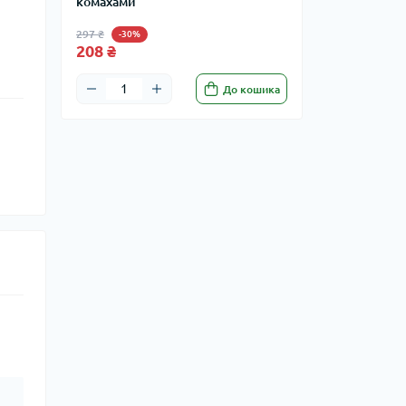
комахами
297 ₴
-30%
208 ₴
До кошика