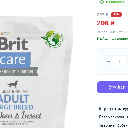
В наявності
297 ₴
-30%
208 ₴
Ви заощаджуєте:
8
Знайшли дешевше
Viber
Інгредієнти:
Ку
Вага упаковки, к
Тварина:
Собак