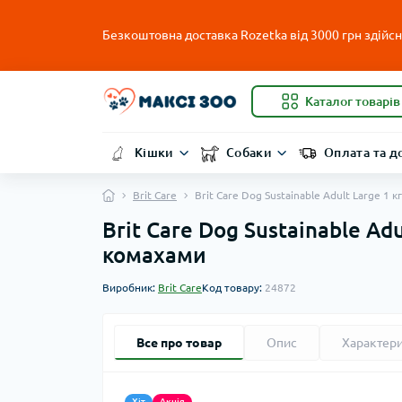
Безкоштовна доставка Rozetka від 3000 грн здійсню
Каталог товарів
Кішки
Собаки
Оплата та д
Brit Care
Brit Care Dog Sustainable Adult Large 1
Brit Care Dog Sustainable Ad
комахами
Виробник:
Brit Care
Код товару:
24872
Все про товар
Опис
Характер
Хіт
Акція