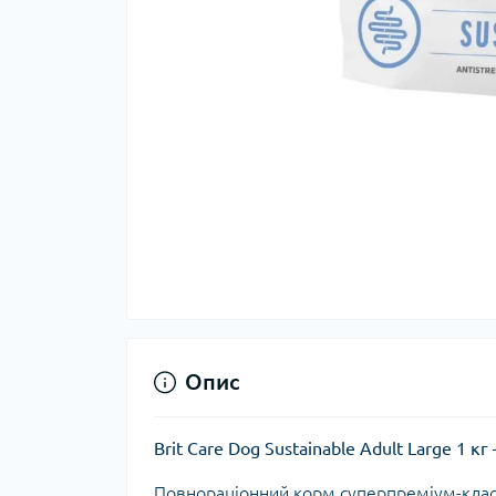
Опис
Brit Care Dog Sustainable Adult Large 1
Повнораціонний корм суперпреміум-класу