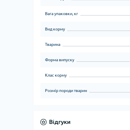
Вага упаковки, кг
Вид корму
Тварина
Форма випуску
Клас корму
Розмір породи тварин
Відгуки