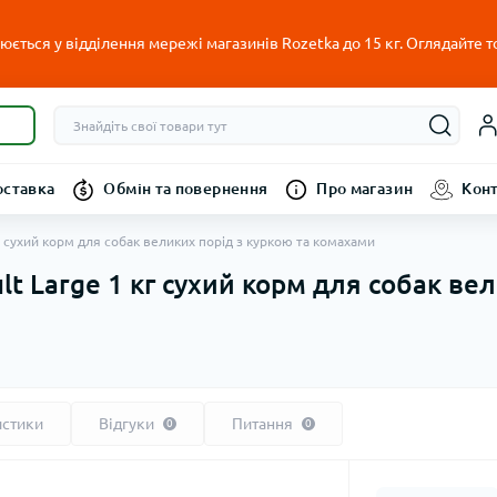
ється у відділення мережі магазинів Rozetka до 15 кг. Оглядайте т
оставка
Обмін та повернення
Про магазин
Кон
 кг сухий корм для собак великих порід з куркою та комахами
ult Large 1 кг сухий корм для собак ве
истики
Відгуки
Питання
0
0