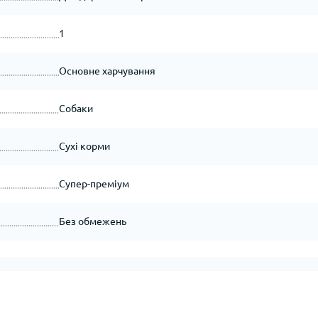
1
Основне харчування
Собаки
Сухі корми
Супер-преміум
Без обмежень