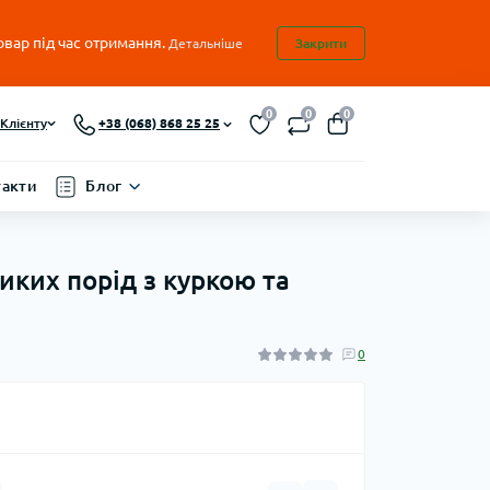
овар під час отримання.
Детальніше
Закрити
0
0
0
Клієнту
+38 (068) 868 25 25
такти
Блог
ликих порід з куркою та
0