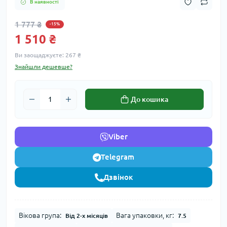
В наявності
1 777 ₴
-15%
1 510 ₴
Ви заощаджуєте:
267 ₴
Знайшли дешевше?
До кошика
Viber
Telegram
Дзвінок
Вікова група:
Вага упаковки, кг:
Від 2-х місяців
7.5