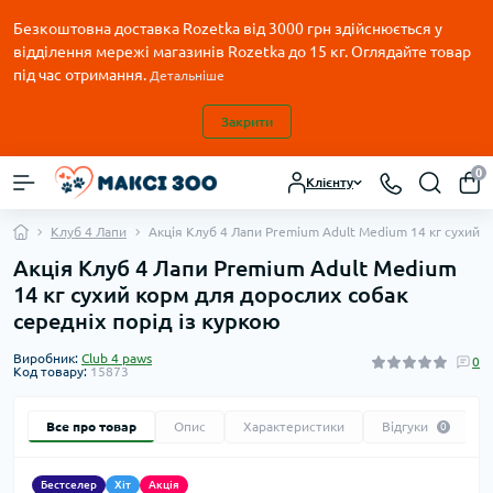
Безкоштовна доставка Rozetka від 3000 грн здійснюється у
відділення мережі магазинів Rozetka до 15 кг. Оглядайте товар
під час отримання.
Детальніше
Закрити
0
Клієнту
Клуб 4 Лапи
Акція Клуб 4 Лапи Premium Adult Medium 14 кг сухий к
Акція Клуб 4 Лапи Premium Adult Medium
14 кг сухий корм для дорослих собак
середніх порід із куркою
Виробник:
Club 4 paws
0
Код товару:
15873
Все про товар
Опис
Характеристики
Відгуки
0
Бестселер
Хіт
Акція