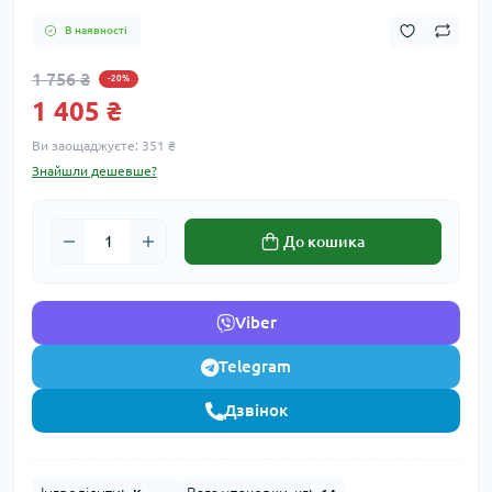
В наявності
1 756 ₴
-20%
1 405 ₴
Ви заощаджуєте:
351 ₴
Знайшли дешевше?
До кошика
Viber
Telegram
Дзвінок