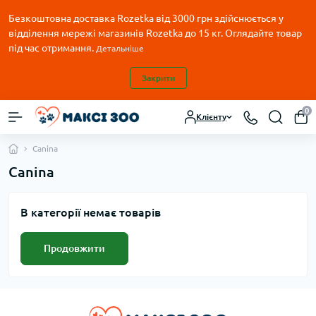
Безкоштовна доставка Rozetka від 3000 грн здійснюється у
відділення мережі магазинів Rozetka до 15 кг. Оглядайте товар
під час отримання.
Детальніше
Закрити
0
Клієнту
Canina
Canina
В категорії немає товарів
Продовжити